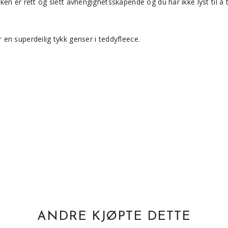
en er rett og slett avhengighetsskapende og du har ikke lyst til å t
en superdeilig tykk genser i teddyfleece.
ANDRE KJØPTE DETTE