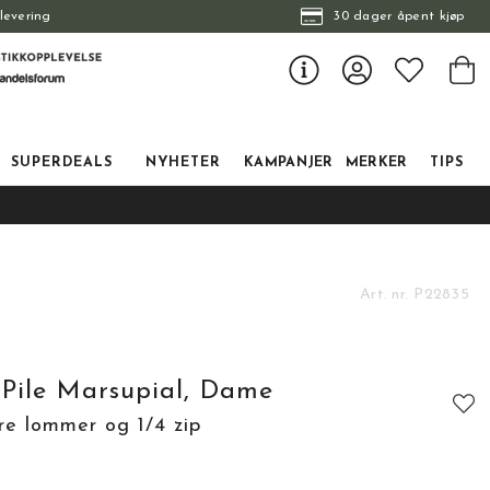
levering
30 dager åpent kjøp
SUPERDEALS
NYHETER
KAMPANJER
MERKER
TIPS
Art. nr.
P22835
 Pile Marsupial, Dame
re lommer og 1/4 zip
tskarakter:
: