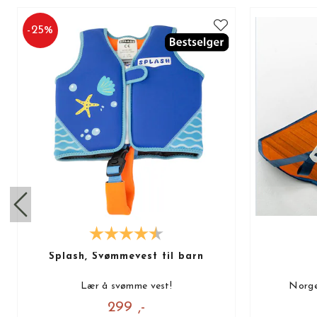
-
25
%
Splash, Svømmevest til barn
Lær å svømme vest!
Norge
299 ,-