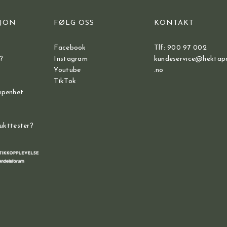
JON
FØLG OSS
KONTAKT
Facebook
Tlf: 900 97 002
?
Instagram
kundeservice@hektap
Youtube
.no
TikTok
åpenhet
dukttester?