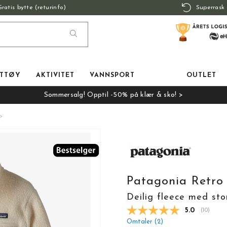
Gratis bytte (returinfo)
Superrask 
TTØY
AKTIVITET
VANNSPORT
OUTLET
Sommersalg! Opptil -50% på klær & sko! >
Patagonia Retro
Deilig fleece med sto
Gjennomsnit
5.0
(
stemmer
10
)
Omtaler (
2
)