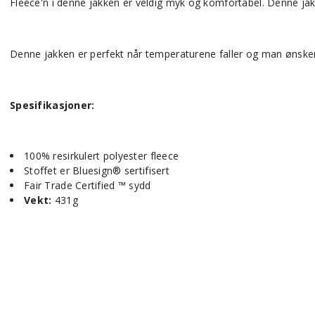
Fleece'n i denne jakken er veldig myk og komfortabel. Denne jakk
Denne jakken er perfekt når temperaturene faller og man ønsker 
Spesifikasjoner:
100% resirkulert polyester fleece
Stoffet er Bluesign® sertifisert
Fair Trade Certified ™ sydd
Vekt:
431g