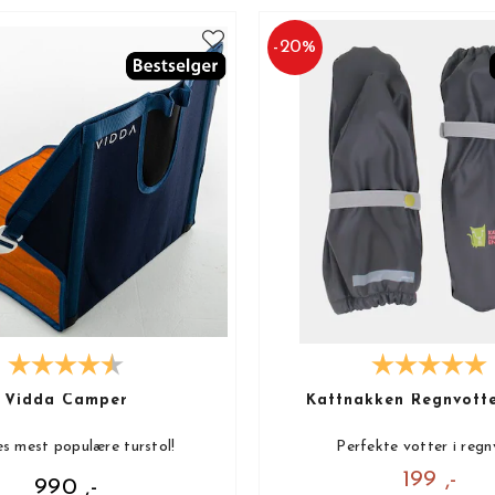
-
20
%
Vidda Camper
Kattnakken Regnvott
s mest populære turstol!
Perfekte votter i regn
199 ,-
990 ,-