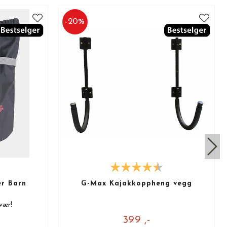
-
20
%
er Barn
G-Max Kajakkoppheng vegg
vær!
399 ,-