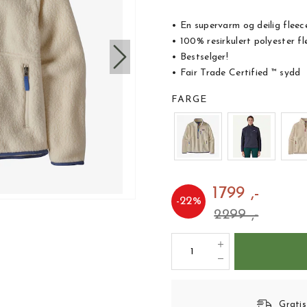
• En supervarm og deilig fleec
• 100% resirkulert polyester fl
• Bestselger!
• Fair Trade Certified ™ sydd
FARGE
1799 ,-
-
22
%
2299 ,-
Gratis