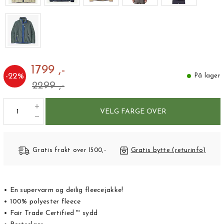
1799 ,-
-
22
%
På lager
2299 ,-
VELG FARGE OVER
Gratis frakt over 1500,-
Gratis bytte (returinfo)
• En supervarm og deilig fleecejakke!
• 100% polyester fleece
• Fair Trade Certified ™ sydd