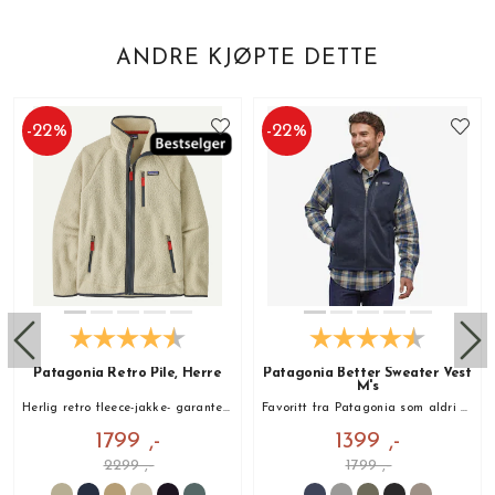
ANDRE KJØPTE DETTE
-
22
%
-
22
%
Patagonia Retro Pile, Herre
Patagonia Better Sweater Vest
M's
Herlig retro fleece-jakke- garantert til å holde deg varm!
Favoritt fra Patagonia som aldri går av moten!
1799 ,-
1399 ,-
2299 ,-
1799 ,-