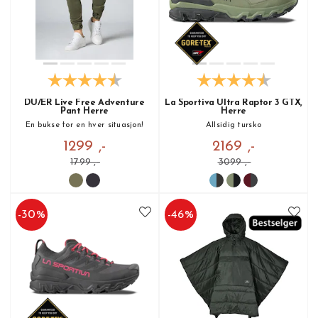
DU/ER Live Free Adventure
La Sportiva Ultra Raptor 3 GTX,
Pant Herre
Herre
En bukse for en hver situasjon!
Allsidig tursko
1299 ,-
2169 ,-
1799 ,-
3099 ,-
-
30
%
-
46
%