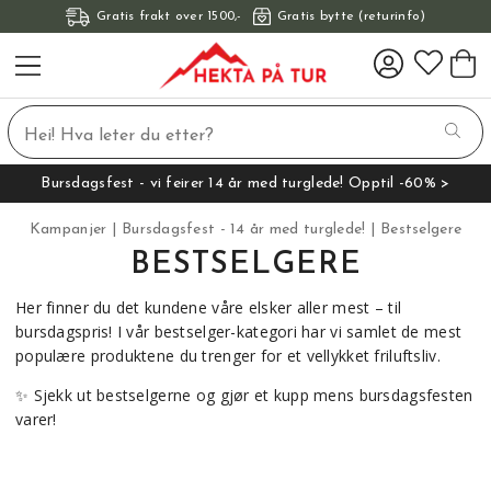
Gratis frakt over 1500,-
Gratis bytte (returinfo)
Bursdagsfest - vi feirer 14 år med turglede! Opptil -60% >
Kampanjer
Bursdagsfest - 14 år med turglede!
Bestselgere
BESTSELGERE
Her finner du det kundene våre elsker aller mest – til
bursdagspris! I vår bestselger-kategori har vi samlet de mest
populære produktene du trenger for et vellykket friluftsliv.
✨ Sjekk ut bestselgerne og gjør et kupp mens bursdagsfesten
varer!