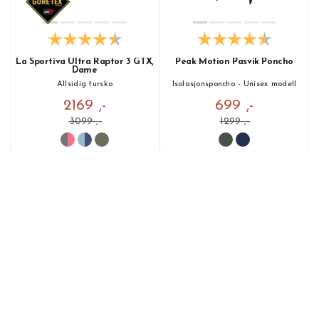
La Sportiva Ultra Raptor 3 GTX,
Peak Motion Pasvik Poncho
Dame
Allsidig tursko
Isolasjonsponcho - Unisex modell
2169 ,-
699 ,-
3099 ,-
1299 ,-