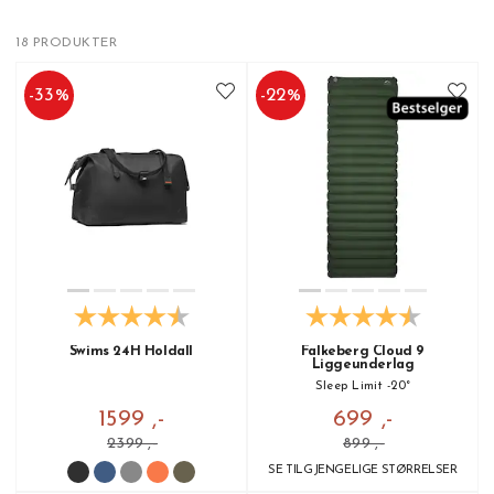
18 PRODUKTER
-
33
%
-
22
%
Swims 24H Holdall
Falkeberg Cloud 9
Liggeunderlag
Sleep Limit -20°
1599 ,-
699 ,-
2399 ,-
899 ,-
SE TILGJENGELIGE STØRRELSER