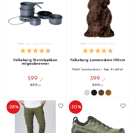
Falkeberg Stormkjøkken
Falkeberg Lammeskinn 100cm
m/gassbrenner
Mykt lammeskinn i høy kvalitet
599 ,-
399 ,-
899 ,-
699 ,-
-
28
%
-
30
%