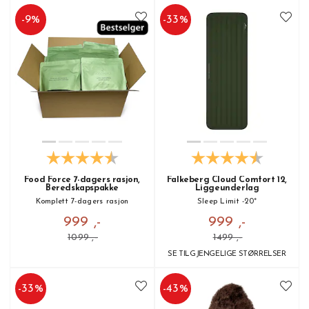
-
9
%
-
33
%
Food Force 7-dagers rasjon,
Falkeberg Cloud Comfort 12,
Beredskapspakke
Liggeunderlag
Komplett 7-dagers rasjon
Sleep Limit -20°
999 ,-
999 ,-
1099 ,-
1499 ,-
SE TILGJENGELIGE STØRRELSER
-
33
%
-
43
%