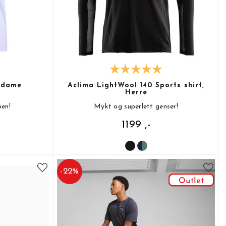
 dame
Aclima LightWool 140 Sports shirt,
Herre
pen!
Mykt og superlett genser!
1199 ,-
-
22
%