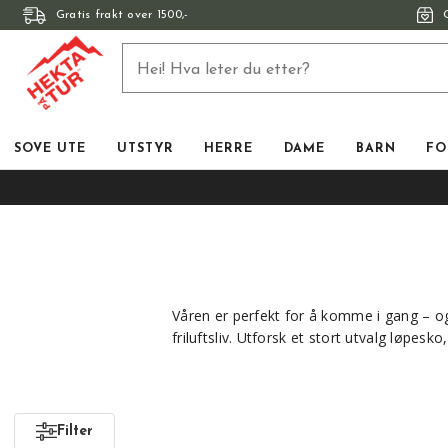
Gratis frakt over 1500,-
SOVE UTE
UTSTYR
HERRE
DAME
BARN
FO
Våren er perfekt for å komme i gang – og 
friluftsliv. Utforsk et stort utvalg løpesk
Filter