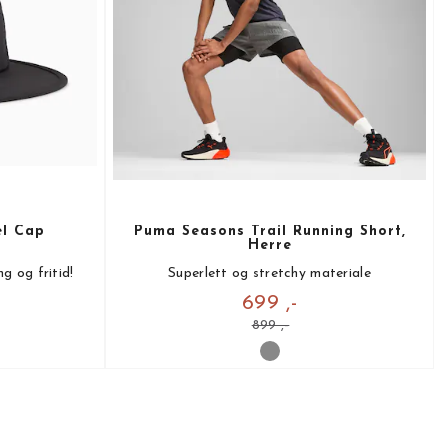
el Cap
Puma Seasons Trail Running Short,
Herre
g og fritid!
Superlett og stretchy materiale
699 ,-
899 ,-