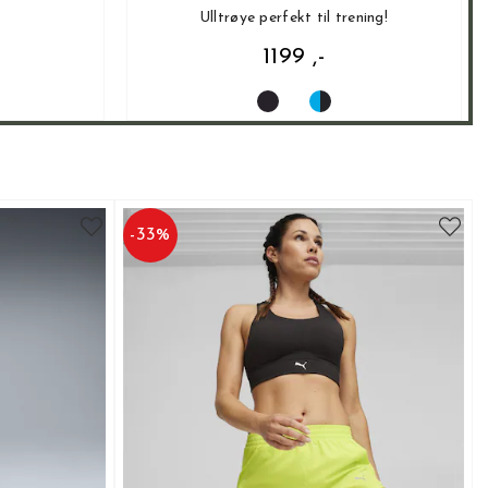
Ulltrøye perfekt til trening!
1199 ,-
-
33
%