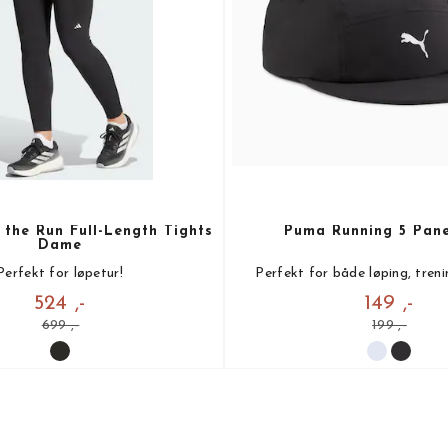
the Run Full-Length Tights
Puma Running 5 Pan
Dame
Perfekt for løpetur!
Perfekt for både løping, trenin
524 ,-
149 ,-
699 ,-
199 ,-