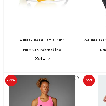
Oakley Radar EV S Path
Adidas Ter
Prizm 24K Polarized linse
Den
3240 ,-
-
21
%
-
25
%