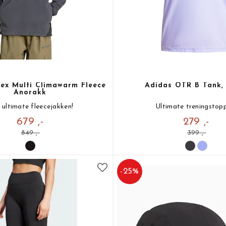
rex Multi Climawarm Fleece
Adidas OTR B Tank,
Anorakk
 ultimate fleecejakken!
Ultimate treningstop
679 ,-
279 ,-
849 ,-
399 ,-
-
25
%