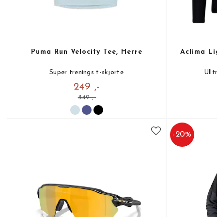
Puma Run Velocity Tee, Herre
Aclima Li
Super trenings t-skjorte
Ullt
249 ,-
349 ,-
-
20
%