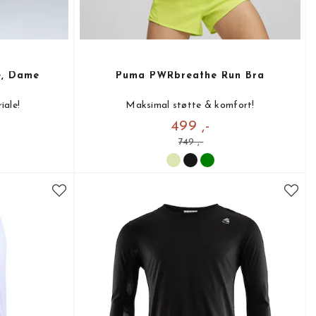
e, Dame
Puma PWRbreathe Run Bra
iale!
Maksimal støtte & komfort!
499 ,-
749 ,-