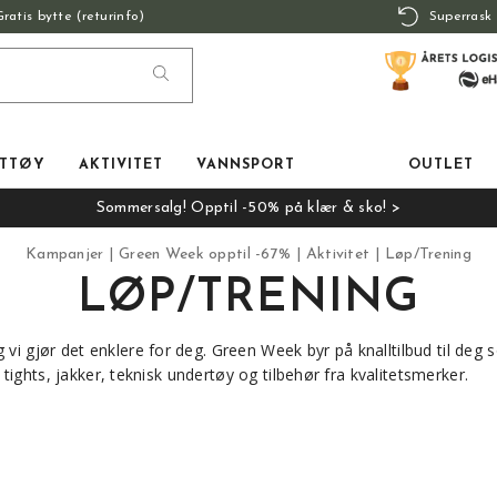
Gratis bytte (returinfo)
Superrask 
TTØY
AKTIVITET
VANNSPORT
OUTLET
Sommersalg! Opptil -50% på klær & sko! >
Kampanjer
Green Week opptil -67%
Aktivitet
Løp/Trening
LØP/TRENING
vi gjør det enklere for deg. Green Week byr på knalltilbud til deg s
o, tights, jakker, teknisk undertøy og tilbehør fra kvalitetsmerker.