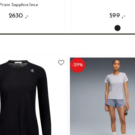
Prizm Sapphire linse
2630 ,-
599 ,-
-
29
%