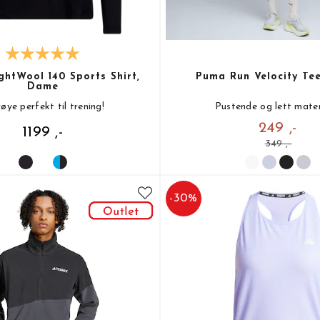
ghtWool 140 Sports Shirt,
Puma Run Velocity Te
Dame
røye perfekt til trening!
Pustende og lett mater
249 ,-
1199 ,-
349 ,-
-
30
%