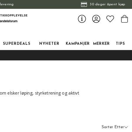
levering
30 dager åpent kjøp
SUPERDEALS
NYHETER
KAMPANJER
MERKER
TIPS
om elsker løping, styrketrening og aktivt
Sorter Etter