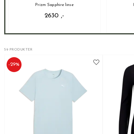
Prizm Sapphire linse
2630 ,-
59 PRODUKTER
-
29
%