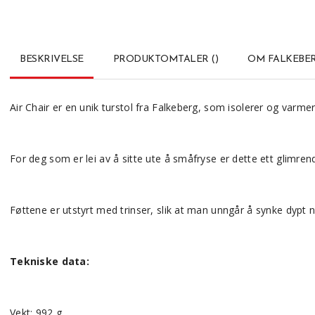
BESKRIVELSE
PRODUKTOMTALER
(
)
OM FALKEBE
Air Chair er en unik turstol fra Falkeberg, som isolerer og varm
For deg som er lei av å sitte ute å småfryse er dette ett glimren
Føttene er utstyrt med trinser, slik at man unngår å synke dypt 
Tekniske data:
Vekt: 992 g