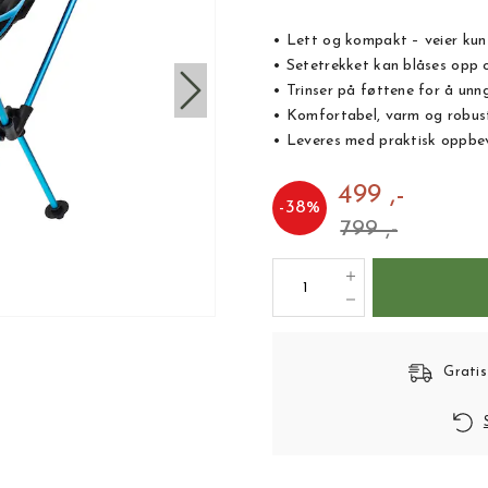
• Lett og kompakt – veier kun
• Setetrekket kan blåses opp o
• Trinser på føttene for å unng
• Komfortabel, varm og robus
• Leveres med praktisk oppbe
499 ,-
-
38
%
799 ,-
Gratis