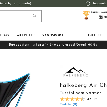
Gratis bytte (returinfo)
Superrask 
TTØY
AKTIVITET
VANNSPORT
OUTLET
Bursdagsfest - vi feirer 14 år med turglede! Opptil -60% >
Falkeberg Air Ch
Turstol som varmer
Gjennomsnit
4.5
(
stemmer:
21
)
Omtaler (
11
)