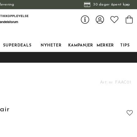
levering
30 dager åpent kjøp
SUPERDEALS
NYHETER
KAMPANJER
MERKER
TIPS
Art. nr.
FAAC01
air
tskarakter: