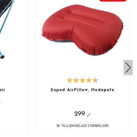
air
Exped AirPillow, Hodepute
r
299 ,-
SE TILGJENGELIGE STØRRELSER