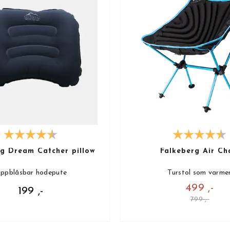
rg Dream Catcher pillow
Falkeberg Air Ch
ppblåsbar hodepute
Turstol som varme
499 ,-
199 ,-
799 ,-