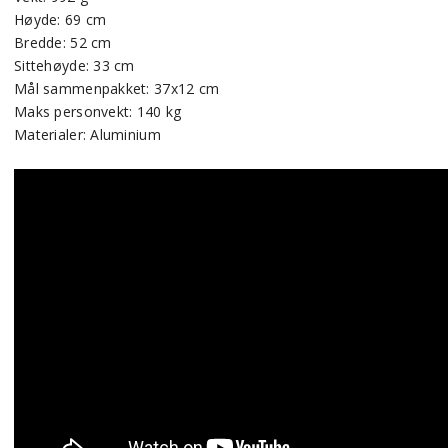
Høyde: 69 cm
Bredde: 52 cm
Sittehøyde: 33 cm
Mål sammenpakket: 37x12 cm
Maks personvekt: 140 kg
Materialer: Aluminium