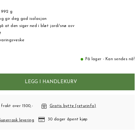
 992 g
g gir deg god isolasjon
å at den siger ned i bløt jord/snø osv
t
varingsveske
På lager - Kan sendes nå!
LEGG I HANDLEKURV
 frakt over 1500,-
Gratis bytte (returinfo)
30 dager åpent kjøp
Superrask levering