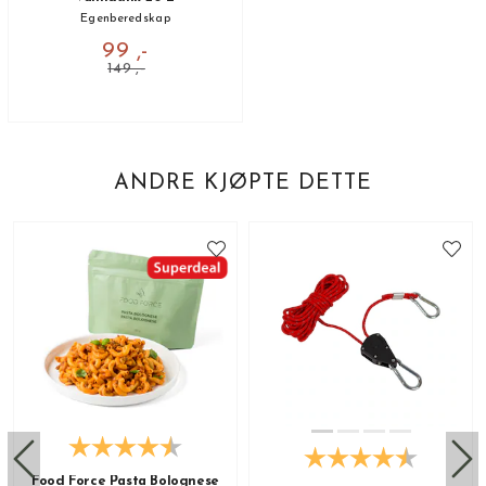
Egenberedskap
99 ,-
149 ,-
ANDRE KJØPTE DETTE
Food Force Pasta Bolognese