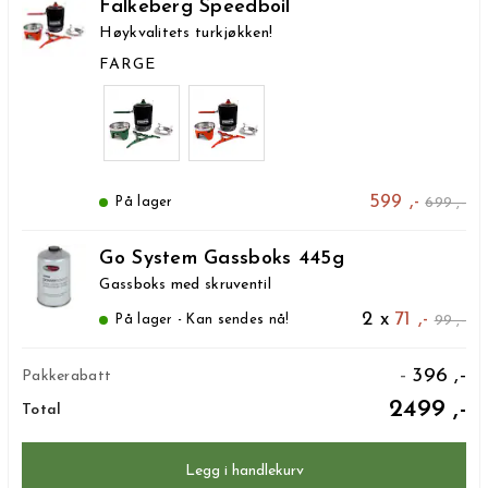
Falkeberg Speedboil
Høykvalitets turkjøkken!
FARGE
599 ,-
699 ,-
På lager
Go System Gassboks 445g
Gassboks med skruventil
2 x
71 ,-
99 ,-
På lager - Kan sendes nå!
396 ,-
Pakkerabatt
2499 ,-
Total
Legg i handlekurv