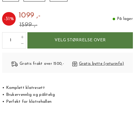
1099 ,-
-
31
%
På lager
1599 ,-
VELG STØRRELSE OVER
Gratis frakt over 1500,-
Gratis bytte (returinfo)
• Komplett klatresett
• Brukervennlig og pålitelig
• Perfekt for klatrehallen