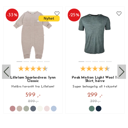
-
33
%
-
25
%
Lillelam Sparkedress Tynn
Peak Motion Light Wool T-
Classic
Shirt, herre
Helårs favoritt fra Lillelam!
Super behagelig ull t-skjorte!
599 ,-
299 ,-
899 ,-
399 ,-