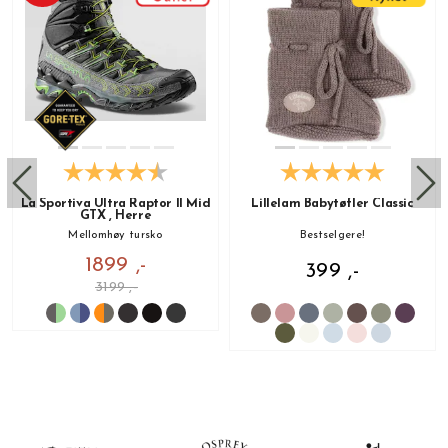
La Sportiva Ultra Raptor II Mid
Lillelam Babytøfler Classic
GTX , Herre
Mellomhøy tursko
Bestselgere!
1899 ,-
399 ,-
3199 ,-