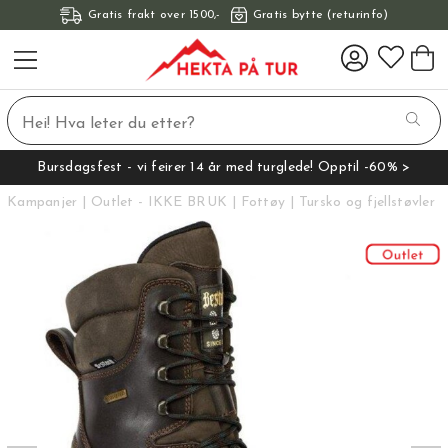
Gratis frakt over 1500,-
Gratis bytte (returinfo)
Bursdagsfest - vi feirer 14 år med turglede! Opptil -60% >
Kampanjer
Outlet - IKKE BRUK
Fottøy
Tursko og fjellstøvler