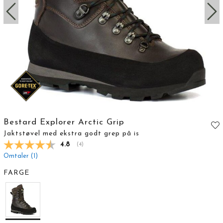
Bestard Explorer Arctic Grip
Jaktstøvel med ekstra godt grep på is
Gjennomsnittskarakter:
4.8
(
stemmer:
4
)
Omtaler (
1
)
FARGE