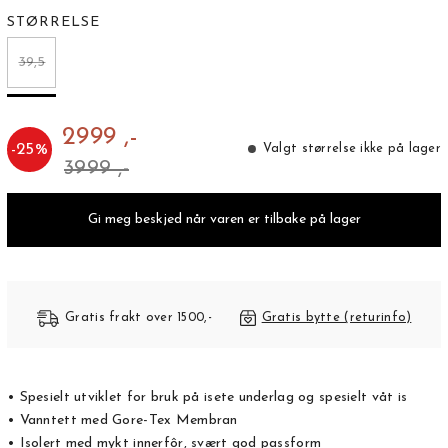
STØRRELSE
39,5
2999 ,-
-
25
%
Valgt størrelse ikke på lager
3999 ,-
Gi meg beskjed når varen er tilbake på lager
Gratis frakt over 1500,-
Gratis bytte (returinfo)
• Spesielt utviklet for bruk på isete underlag og spesielt våt is
• Vanntett med Gore-Tex Membran
• Isolert med mykt innerfôr, svært god passform