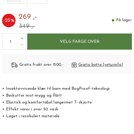
269 ,-
-
23
%
På lager
349 ,-
VELG FARGE OVER
Gratis frakt over 1500,-
Gratis bytte (returinfo)
• Insektavvisende klær til barn med BugProof-teknologi
• Beskytter mot mygg og flått
• Elastisk og komfortabel langermet T-skjorte
• Effekt varer i over 50 vask
• Laget i resirkulert materiale