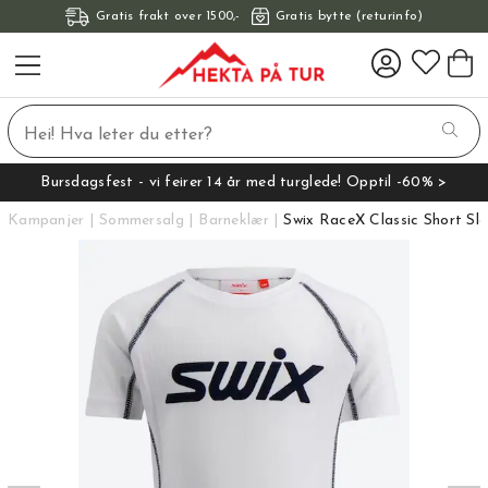
Gratis frakt over 1500,-
Gratis bytte (returinfo)
Bursdagsfest - vi feirer 14 år med turglede! Opptil -60% >
Kampanjer
Sommersalg
Barneklær
Swix RaceX Classic Short Sl