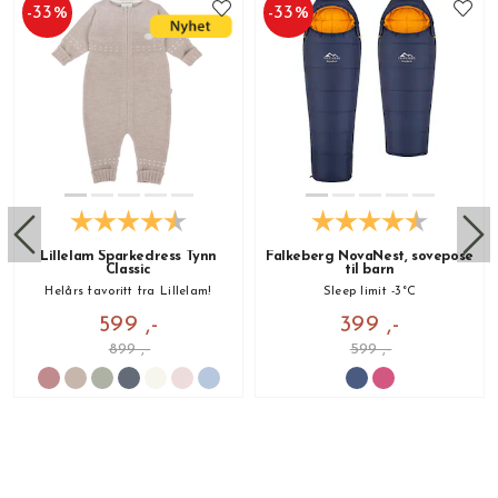
-
33
%
-
33
%
Lillelam Sparkedress Tynn
Falkeberg NovaNest, sovepose
Classic
til barn
Helårs favoritt fra Lillelam!
Sleep limit -3°C
599 ,-
399 ,-
899 ,-
599 ,-