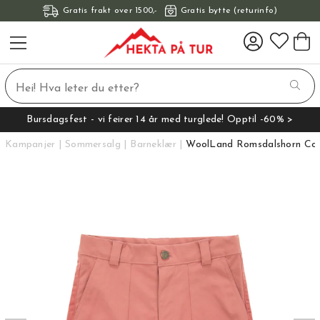
Gratis frakt over 1500,-
Gratis bytte (returinfo)
Bursdagsfest - vi feirer 14 år med turglede! Opptil -60% >
Kampanjer
Sommersalg
Barneklær
WoolLand Romsdalshorn Cord