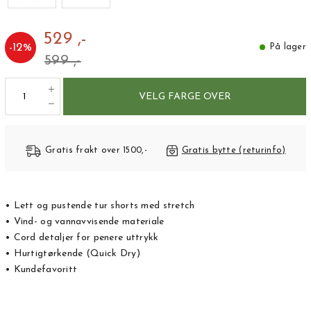
529 ,-
-
12
%
På lager
599 ,-
VELG FARGE OVER
Gratis frakt over 1500,-
Gratis bytte (returinfo)
• Lett og pustende tur shorts med stretch
• Vind- og vannavvisende materiale
• Cord detaljer for penere uttrykk
• Hurtigtørkende (Quick Dry)
• Kundefavoritt