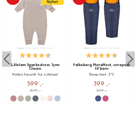
Lillelam Sparkedress Tynn
Falkeberg NovaNest, sovepose
Classic
til barn
Helårs favoritt fra Lillelam!
Sleep limit -3°C
599 ,-
399 ,-
899 ,-
599 ,-