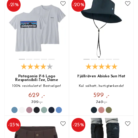
-
21
%
-
20
%
Patagonia P-6 Logo
Fjällräven Abisko Sun Hat
Responsibili-Tee, Dame
100% resirkulerte! Bestselger!
Kul solhatt, hurtigtørkende!
629 ,-
599 ,-
799 ,-
749 ,-
-
23
%
-
25
%