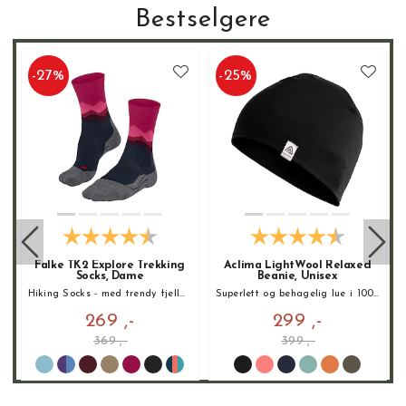
Bestselgere
-
27
%
-
25
%
Falke TK2 Explore Trekking
Aclima LightWool Relaxed
Socks, Dame
Beanie, Unisex
Hiking Socks - med trendy fjellmønster!
Superlett og behagelig lue i 100% merinoull!
269 ,-
299 ,-
369 ,-
399 ,-