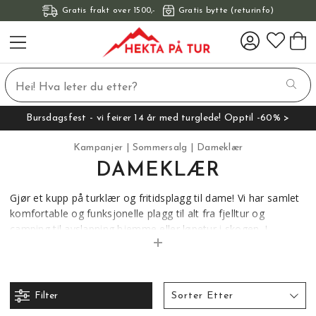
Gratis frakt over 1500,-
Gratis bytte (returinfo)
Bursdagsfest - vi feirer 14 år med turglede! Opptil -60% >
Kampanjer
Sommersalg
Dameklær
DAMEKLÆR
Gjør et kupp på turklær og fritidsplagg til dame! Vi har samlet
komfortable og funksjonelle plagg til alt fra fjelltur og
camping til avslapning hjemme eller løpetur i skogen. I
sommersalget finner du alt fra lette jakker og turbukser til
tekniske overdeler og behagelige treningsklær. Klærne er
laget for bevegelse og norsk sommer – og nå får du dem til
ekstra gode priser.
Filter
Sorter Etter