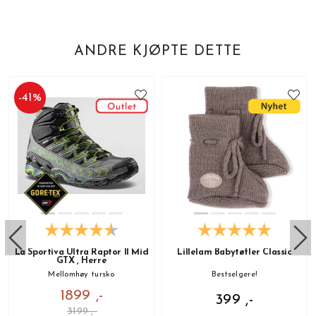
ANDRE KJØPTE DETTE
-
41
%
La Sportiva Ultra Raptor II Mid
Lillelam Babytøfler Classic
GTX , Herre
Mellomhøy tursko
Bestselgere!
1899 ,-
399 ,-
3199 ,-