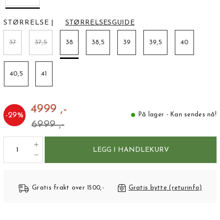
STØRRELSE
|
STØRRELSESGUIDE
37
37,5
38
38,5
39
39,5
40
40,5
41
4999 ,-
-
29
%
På lager - Kan sendes nå!
6999 ,-
LEGG I HANDLEKURV
Gratis frakt over 1500,-
Gratis bytte (returinfo)