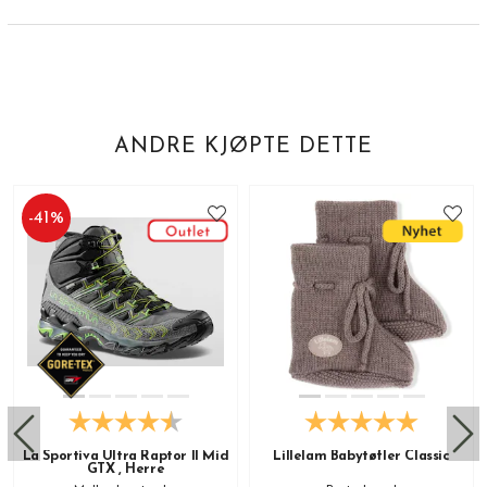
ANDRE KJØPTE DETTE
-
41
%
La Sportiva Ultra Raptor II Mid
Lillelam Babytøfler Classic
GTX , Herre