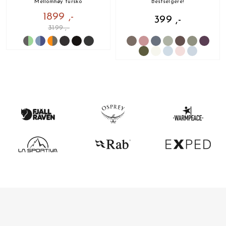
Mellomhøy tursko
Bestselgere!
1899 ,-
399 ,-
3199 ,-