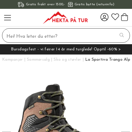
Gratis frakt over 1500,-
Gratis bytte (returinfo)
Bursdagsfest - vi feirer 14 år med turglede! Opptil -60% >
Kampanjer
Sommersalg
Sko og støvler
La Sportiva Trango Alp