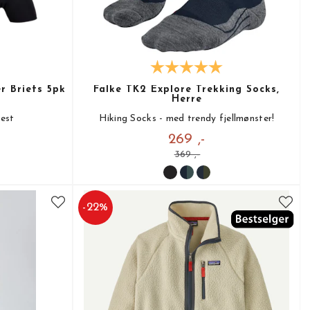
r Briefs 5pk
Falke TK2 Explore Trekking Socks,
Herre
test
Hiking Socks - med trendy fjellmønster!
269 ,-
369 ,-
-
22
%