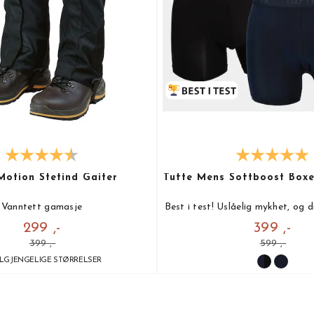
Motion Stetind Gaiter
Tufte Mens Softboost Boxe
Vanntett gamasje
Best i test! Uslåelig mykhet, og d
299 ,-
399 ,-
399 ,-
599 ,-
ILGJENGELIGE STØRRELSER