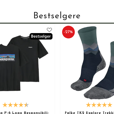
Bestselgere
-
27
%
a P-6 Logo Responsibili-
Falke TK2 Explore Trekk