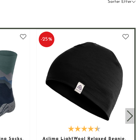
Sorter Etter
-
25
%
ing Socks,
Aclima LightWool Relaxed Beanie,