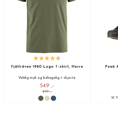
Fjällräven 1960 Logo T-shirt, Herre
Peak 
Veldig myk og behagelig t-skjorte
549 ,-
699 ,-
SE T