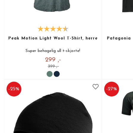
Peak Motion Light Wool T-Shirt, herre
Patagonia 
Super behagelig ull t-skjorte!
299 ,-
399 ,-
-
25
%
-
27
%