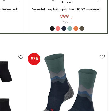
Unisex
ellmønster!
Superlett og behagelig lue i 100% merinoull!
299 ,-
399 ,-
-
27
%