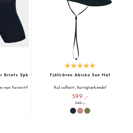
r Briefs 2pk
Fjällräven Abisko Sun Hat
in nye favoritt!
Kul solhatt, hurtigtørkende!
599 ,-
749 ,-