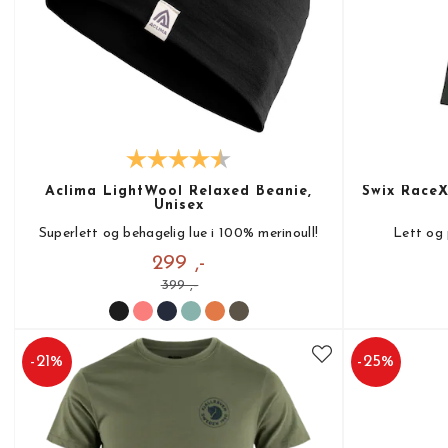
Aclima LightWool Relaxed Beanie,
Swix RaceX
Unisex
Superlett og behagelig lue i 100% merinoull!
Lett og 
299 ,-
399 ,-
-
21
%
-
25
%