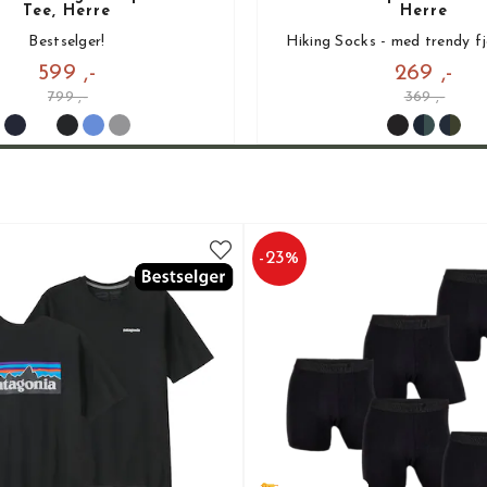
Tee, Herre
Herre
Bestselger!
Hiking Socks - med trendy fj
599 ,-
269 ,-
799 ,-
369 ,-
-
23
%