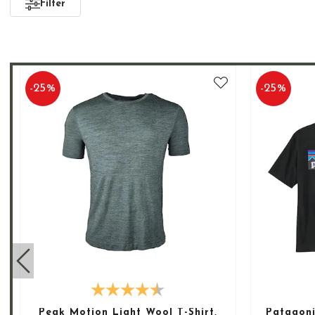
Filter
-
25
%
-
25
%
Peak Motion Light Wool T-Shirt,
Patagoni