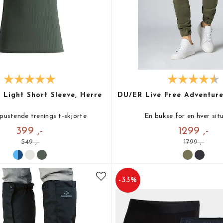
 Light Short Sleeve, Herre
DU/ER Live Free Adventure
pustende trenings t-skjorte
En bukse for en hver sit
399 ,-
1299 ,-
549 ,-
1799 ,-
-
33
%