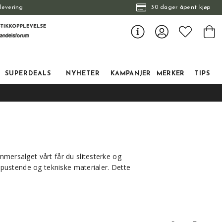
levering
30 dager åpent kjøp
SUPERDEALS
NYHETER
KAMPANJER
MERKER
TIPS
mmersalget vårt får du slitesterke og
 i pustende og tekniske materialer. Dette