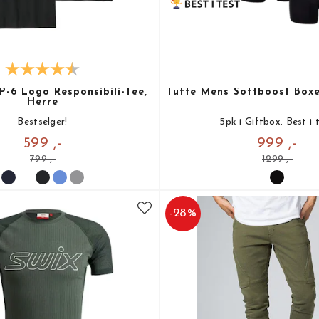
P-6 Logo Responsibili-Tee,
Tufte Mens Softboost Boxe
Herre
Bestselger!
5pk i Giftbox. Best i 
599 ,-
999 ,-
799 ,-
1299 ,-
-
28
%