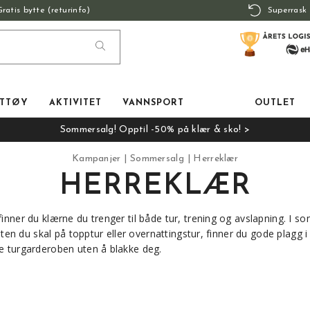
Gratis bytte (returinfo)
Superrask 
TTØY
AKTIVITET
VANNSPORT
OUTLET
Sommersalg! Opptil -50% på klær & sko! >
Kampanjer
Sommersalg
Herreklær
HERREKLÆR
inner du klærne du trenger til både tur, trening og avslapning. I so
Enten du skal på topptur eller overnattingstur, finner du gode plagg
e turgarderoben uten å blakke deg.