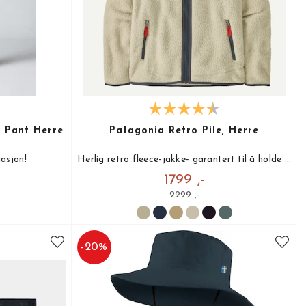
 Pant Herre
Patagonia Retro Pile, Herre
uasjon!
Herlig retro fleece-jakke- garantert til å holde deg varm!
1799 ,-
2299 ,-
-
20
%