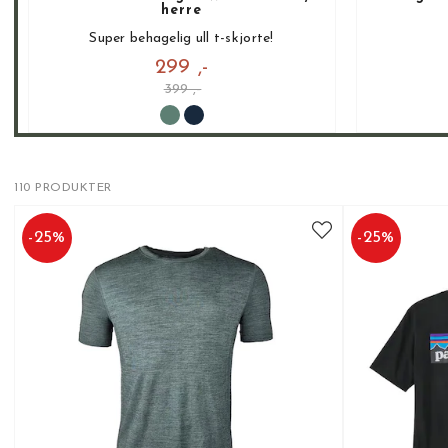
herre
Super behagelig ull t-skjorte!
299 ,-
399 ,-
110 PRODUKTER
-
25
%
-
25
%