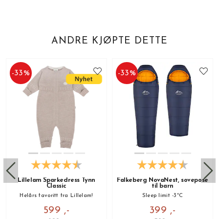
ANDRE KJØPTE DETTE
-
33
%
-
33
%
Lillelam Sparkedress Tynn
Falkeberg NovaNest, sovepose
Classic
til barn
Helårs favoritt fra Lillelam!
Sleep limit -3°C
599 ,-
399 ,-