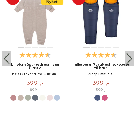
Lillelam Sparkedress Tynn
Falkeberg NovaNest, sovepose
Classic
til barn
Helårs favoritt fra Lillelam!
Sleep limit -3°C
599 ,-
399 ,-
899 ,-
599 ,-