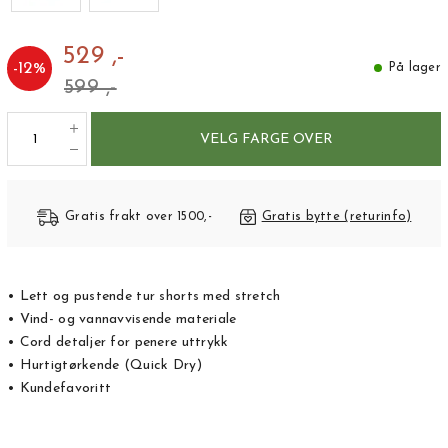
529 ,-
-
12
%
På lager
599 ,-
VELG FARGE OVER
Gratis frakt over 1500,-
Gratis bytte (returinfo)
• Lett og pustende tur shorts med stretch
• Vind- og vannavvisende materiale
• Cord detaljer for penere uttrykk
• Hurtigtørkende (Quick Dry)
• Kundefavoritt