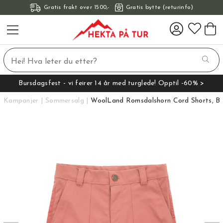
Gratis frakt over 1500,-
Gratis bytte (returinfo)
Bursdagsfest - vi feirer 14 år med turglede! Opptil -60% >
Kampanjer
Sommersalg
WoolLand Romsdalshorn Cord Shorts, B