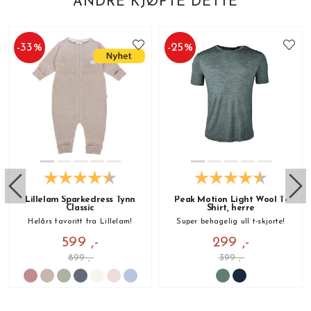
ANDRE KJØPTE DETTE
-
33
%
-
25
%
Lillelam Sparkedress Tynn
Peak Motion Light Wool T-
Classic
Shirt, herre
Helårs favoritt fra Lillelam!
Super behagelig ull t-skjorte!
599 ,-
299 ,-
899 ,-
399 ,-