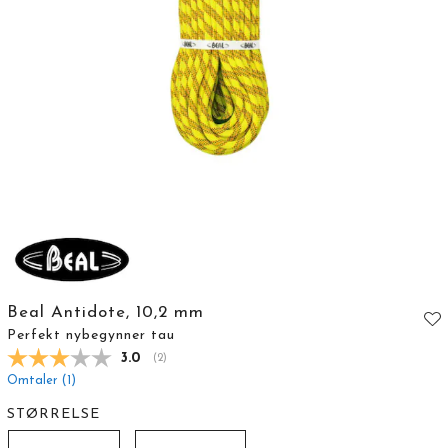
Beal Antidote, 10,2 mm
Perfekt nybegynner tau
Gjennomsnittskarakter:
3.0
(
stemmer:
2
)
Omtaler (
1
)
STØRRELSE