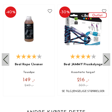
-
40
%
-
30
%
Beal Rope Cleaner
Beal JAMMY Prusikslynge
Tausåpe
Assorterte farger!
149 ,-
216 ,-
249 ,-
309 ,-
SE TILGJENGELIGE STØRRELSER