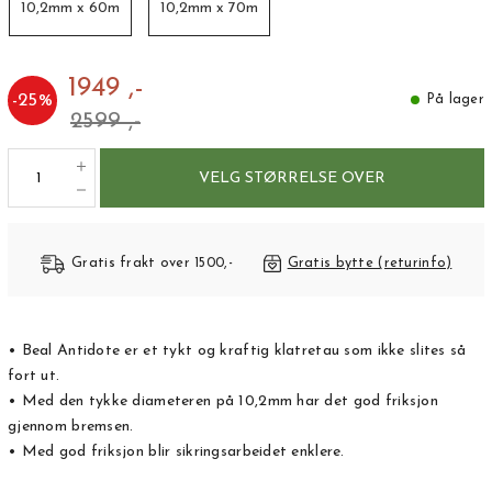
10,2mm x 60m
10,2mm x 70m
1949 ,-
-
25
%
På lager
2599 ,-
VELG STØRRELSE OVER
Gratis frakt over 1500,-
Gratis bytte (returinfo)
• Beal Antidote er et tykt og kraftig klatretau som ikke slites så
fort ut.
• Med den tykke diameteren på 10,2mm har det god friksjon
gjennom bremsen.
• Med god friksjon blir sikringsarbeidet enklere.