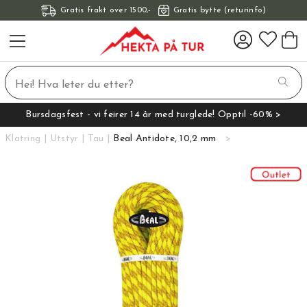
Gratis frakt over 1500,-
Gratis bytte (returinfo)
Bursdagsfest - vi feirer 14 år med turglede! Opptil -60% >
Klatring
Utstyr
Tau
Beal Antidote, 10,2 mm