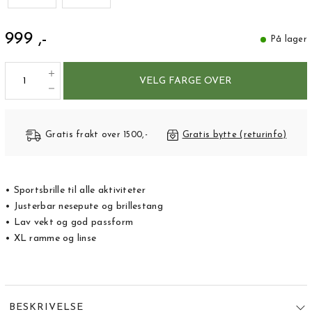
999 ,-
På lager
VELG FARGE OVER
Gratis frakt over 1500,-
Gratis bytte (returinfo)
• Sportsbrille til alle aktiviteter
• Justerbar nesepute og brillestang
• Lav vekt og god passform
• XL ramme og linse
BESKRIVELSE