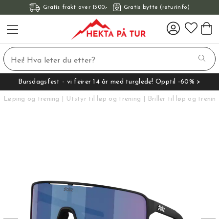
Gratis frakt over 1500,-
Gratis bytte (returinfo)
Bursdagsfest - vi feirer 14 år med turglede! Opptil -60% >
Løping og trening
Utstyr til løp og trening
Briller til løp og trenin