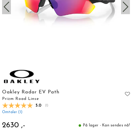
Oakley Radar EV Path
Prizm Road Linse
Gjennomsnittskarakter:
5.0
(
stemmer:
1
)
Omtaler (
1
)
2630 ,-
På lager - Kan sendes nå!