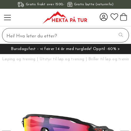
Gratis frakt over 1500,-
Gratis bytte (returinfo)
Bursdagsfest - vi feirer 14 år med turglede! Opptil -60% >
Løping og trening
Utstyr til løp og trening
Briller til løp og trenin