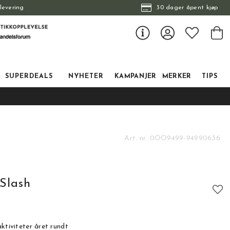
levering
30 dager åpent kjøp
SUPERDEALS
NYHETER
KAMPANJER
MERKER
TIPS
Art. nr.
0OO9499-94990636
Slash
ktiviteter året rundt