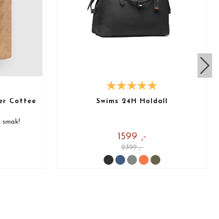
er Coffee
Swims 24H Holdall
å smak!
1599 ,-
2399 ,-