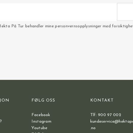
Hekta På Tur behandler mine personvernsopplysninger med forsiktighet 
JON
FØLG OSS
KONTAKT
Facebook
Tlf: 900 97 002
?
Instagram
kundeservice@hektap
Youtube
.no