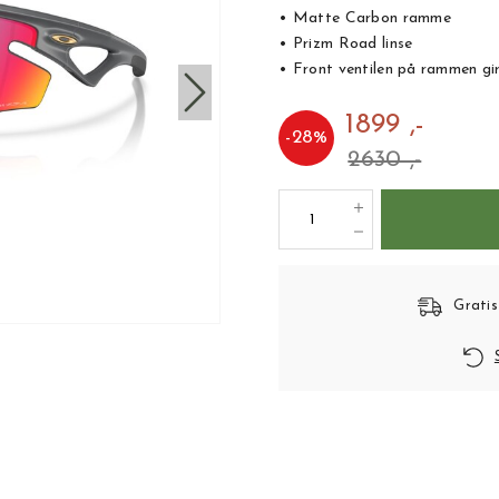
• Matte Carbon ramme
• Prizm Road linse
• Front ventilen på rammen gir
1899 ,-
-
28
%
2630 ,-
Gratis