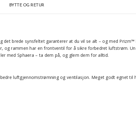
BYTTE OG RETUR
det brede synsfeltet garanterer at du vil se alt – og med Prizm™ bri
 og rammen har en frontventil for å sikre forbedret luftstrøm. U
iller med Sphaera – ta dem på, og glem dem for alltid.
bedre luftgjennomstrømning og ventilasjon. Meget godt egnet til hø