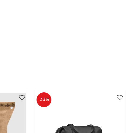
-
33
%