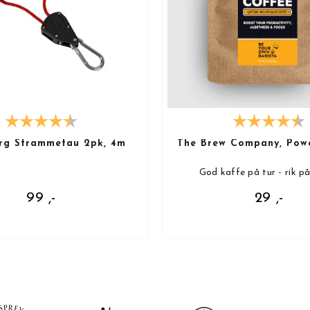
rg Strammetau 2pk, 4m
The Brew Company, Pow
God kaffe på tur - rik p
99 ,-
29 ,-