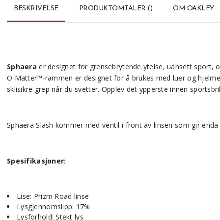
BESKRIVELSE
PRODUKTOMTALER
(
)
OM OAKLEY
Sphaera
er designet for grensebrytende ytelse, uansett sport, og 
O Matter™-rammen er designet for å brukes med luer og hjelmer,
sklisikre grep når du svetter. Opplev det ypperste innen sportsbr
Sphaera Slash kommer med ventil i front av linsen som gir enda 
Spesifikasjoner:
Lise: Prizm Road linse
Lysgjennomslipp: 17%
Lysforhold: Stekt lys