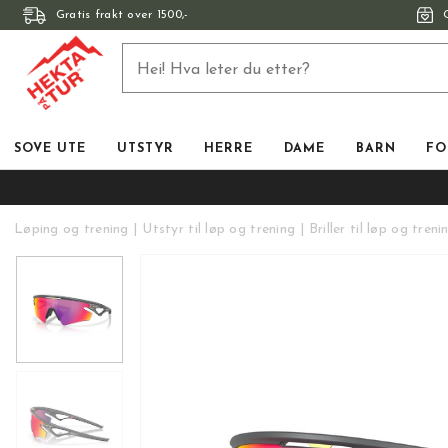
Gratis frakt over 1500,-
SOVE UTE
UTSTYR
HERRE
DAME
BARN
FO
Løping og trening
Utstyr til løp og trening
Briller til løp og treni