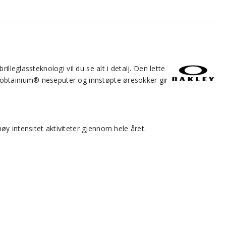
lleglassteknologi vil du se alt i detalj. Den lette
nobtainium® neseputer og innstøpte øresokker gir
y intensitet aktiviteter gjennom hele året.