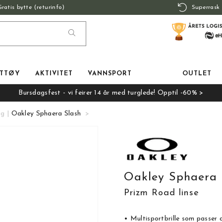
Gratis bytte (returinfo)
Superrask 
TTØY
AKTIVITET
VANNSPORT
OUTLET
Bursdagsfest - vi feirer 14 år med turglede! Opptil -60% >
ng
Oakley Sphaera Slash
Oakley Sphaera 
Prizm Road linse
• Multisportbrille som passer a