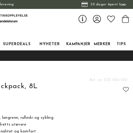
levering
30 dager åpent kjøp
SUPERDEALS
NYHETER
KAMPANJER
MERKER
TIPS
Art. nr.
CO-150-130
ckpack, 8L
tskarakter:
:
, langrenn, rulleski og sykling
dretts utøvere
onalitet og komfort