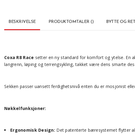
BESKRIVELSE
PRODUKTOMTALER
(
)
BYTTE OG RE
Coxa R8 Race
setter en ny standard for komfort og ytelse. En a
langrenn, løping og terrengsykling, takket være dens smarte des
Sekken passer uansett ferdighetsnivå enten du er mosjonist elle
Nøkkelfunksjoner:
Ergonomisk Design:
Det patenterte bæresystemet flytter all