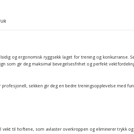
TUR
llsidig og ergonomisk ryggsekk laget for trening og konkurranse. Se
ign som gir deg maksimal bevegelsesfrihet og perfekt vektfordelin
r profesjonell, sekken gir deg en bedre treningsopplevelse med fu
 vekt til hoftene, som avlaster overkroppen og eliminerer trykk og f