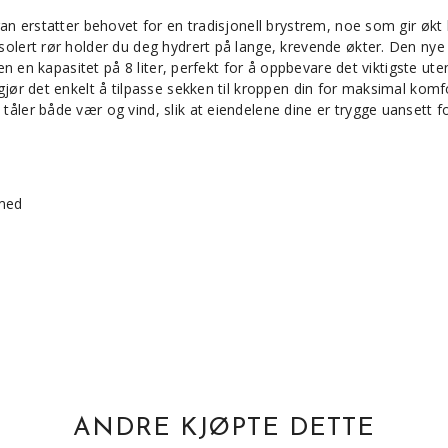
an erstatter behovet for en tradisjonell brystrem, noe som gir økt 
olert rør holder du deg hydrert på lange, krevende økter. Den nye 
ken en kapasitet på 8 liter, perfekt for å oppbevare det viktigste
ør det enkelt å tilpasse sekken til kroppen din for maksimal komfor
ler både vær og vind, slik at eiendelene dine er trygge uansett f
 med
ANDRE KJØPTE DETTE