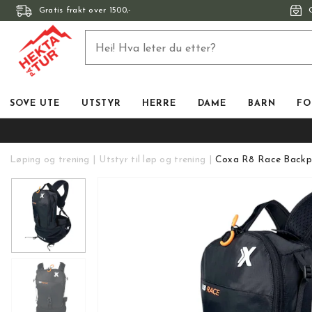
Gratis frakt over 1500,-
SOVE UTE
UTSTYR
HERRE
DAME
BARN
FO
Løping og trening
Utstyr til løp og trening
Coxa R8 Race Backp