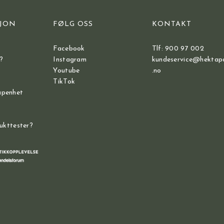
JON
FØLG OSS
KONTAKT
Facebook
Tlf: 900 97 002
?
Instagram
kundeservice@hektap
Youtube
.no
TikTok
åpenhet
dukttester?