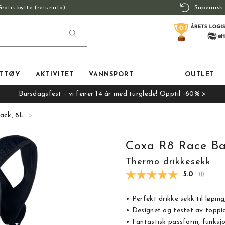
Gratis bytte (returinfo)
Superrask 
TTØY
AKTIVITET
VANNSPORT
OUTLET
Bursdagsfest - vi feirer 14 år med turglede! Opptil -60% >
ack, 8L
Coxa R8 Race Ba
Thermo drikkesekk
Gjennomsnit
5.0
(
stemmer
1
)
• Perfekt drikke sekk til løping
• Designet og testet av toppi
• Fantastisk passform, funksj