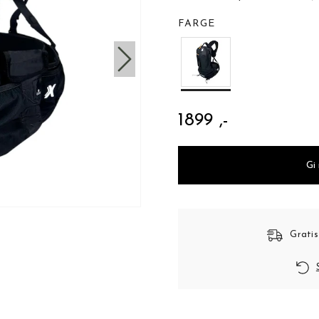
FARGE
1899 ,-
Gi
Gratis