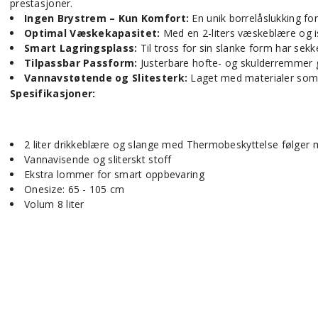
prestasjoner.
Ingen Brystrem – Kun Komfort:
En unik borrelåslukking for
Optimal Væskekapasitet:
Med en 2-liters væskeblære og is
Smart Lagringsplass:
Til tross for sin slanke form har sek
Tilpassbar Passform:
Justerbare hofte- og skulderremmer gj
Vannavstøtende og Slitesterk:
Laget med materialer som tå
Spesifikasjoner:
2 liter drikkeblære og slange med Thermobeskyttelse følger
Vannavisende og sliterskt stoff
Ekstra lommer for smart oppbevaring
Onesize: 65 - 105 cm
Volum 8 liter