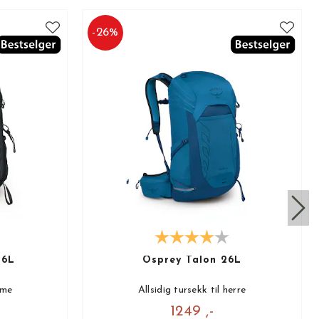
-
26
%
26L
Osprey Talon 26L
ame
Allsidig tursekk til herre
1249 ,-