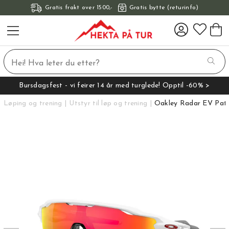
Gratis frakt over 1500,-
Gratis bytte (returinfo)
Bursdagsfest - vi feirer 14 år med turglede! Opptil -60% >
Løping og trening
Utstyr til løp og trening
Oakley Radar EV Pat