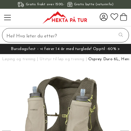
Gratis frakt over 1500,-
Gratis bytte (returinfo)
Bursdagsfest - vi feirer 14 år med turglede! Opptil -60% >
Løping og trening
Utstyr til løp og trening
Osprey Duro 6L, Herr