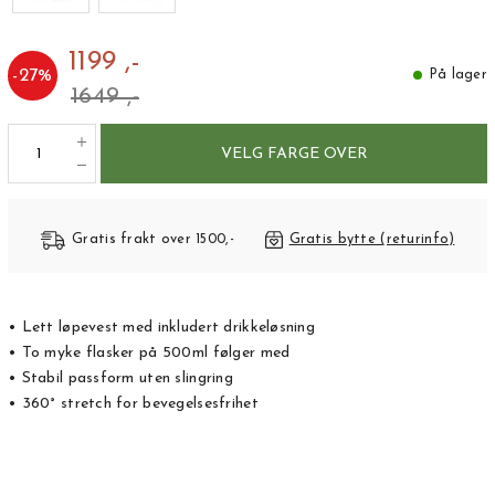
1199 ,-
-
27
%
På lager
1649 ,-
VELG FARGE OVER
Gratis frakt over 1500,-
Gratis bytte (returinfo)
• Lett løpevest med inkludert drikkeløsning
• To myke flasker på 500ml følger med
• Stabil passform uten slingring
• 360° stretch for bevegelsesfrihet