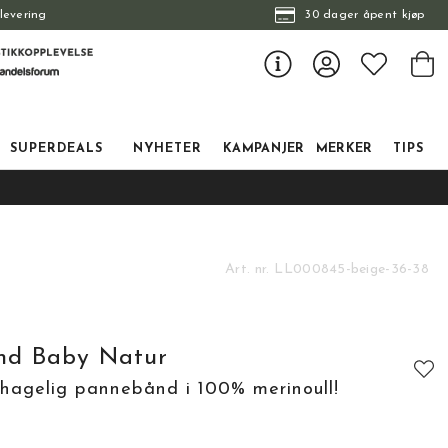
levering
30 dager åpent kjøp
SUPERDEALS
NYHETER
KAMPANJER
MERKER
TIPS
Art. nr.
LL000845-beige-36-38
nd Baby Natur
hagelig pannebånd i 100% merinoull!
tskarakter:
: