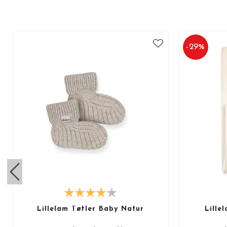
-
29
%
Lillelam Tøfler Baby Natur
Lille