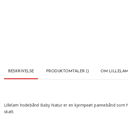
BESKRIVELSE
PRODUKTOMTALER
(
)
OM LILLELA
Lillelam hodebånd Baby Natur er en kjempeøt pannebånd som har v
skatt.