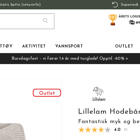
Gratis bytte (returinfo)
Superrask 
TTØY
AKTIVITET
VANNSPORT
OUTLET
Bursdagsfest - vi feirer 14 år med turglede! Opptil -60% >
Lillelam Hodebå
Fantastisk myk og be
Gjennomsnit
4.0
(
stemmer
1
)