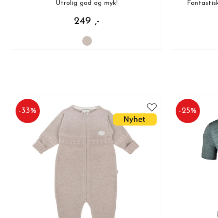
Utrolig god og myk!
Fantastis
249 ,-
-
33
%
-
25
%