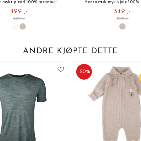
k mykt pledd 100% merinoull!
Fantastisk myk kjole 100% m
499 ,-
349 ,-
699 ,-
599 ,-
ANDRE KJØPTE DETTE
-
20
%