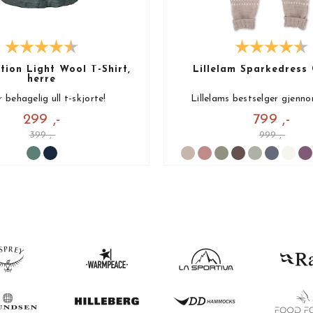
ion Light Wool T-Shirt,
Lillelam Sparkedress 
herre
 behagelig ull t-skjorte!
Lillelams bestselger gjenno
299 ,-
799 ,-
399 ,-
999 ,-