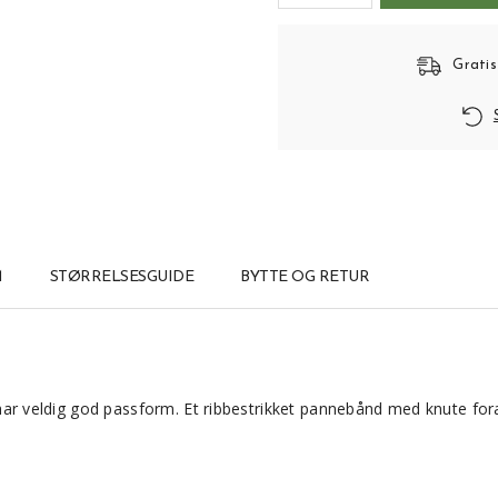
Gratis
M
STØRRELSESGUIDE
BYTTE OG RETUR
eldig god passform. Et ribbestrikket pannebånd med knute foran. Pr