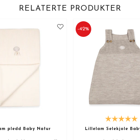
RELATERTE PRODUKTER
-
42
%
lam pledd Baby Natur
Lillelam Selekjole Ba