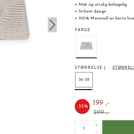
• Myk og utrolig behagelig
• Stilrent design
• 100% Merinoull av beste kva
FARGE
STØRRELSE
|
STØRREL
36-38
199 ,-
-
33
%
299 ,-