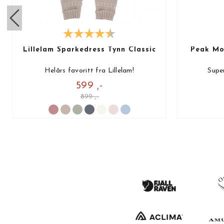
Lillelam Sparkedress Tynn Classic
Peak Mot
Helårs favoritt fra Lillelam!
Super
599 ,-
899 ,-