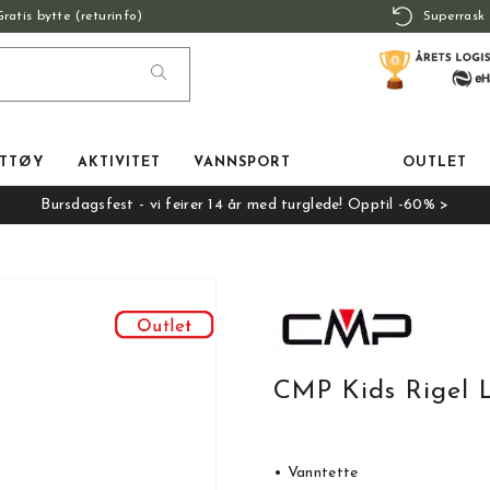
Gratis bytte (returinfo)
Superrask 
TTØY
AKTIVITET
VANNSPORT
OUTLET
Bursdagsfest - vi feirer 14 år med turglede! Opptil -60% >
CMP Kids Rigel
• Vanntette