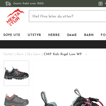
Gratis frakt over 1500,-
SOVE UTE
UTSTYR
HERRE
DAME
BARN
FO
Outlet
Barn
Sko barn
CMP Kids Rigel Low WP