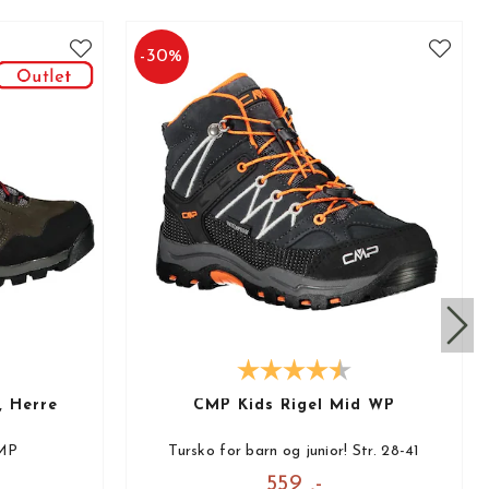
-
30
%
 Herre
CMP Kids Rigel Mid WP
CMP
Tursko for barn og junior! Str. 28-41
559 ,-