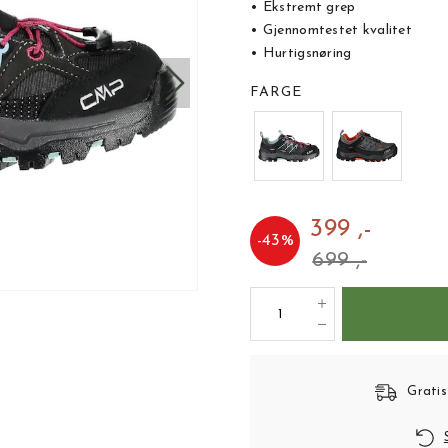
• Ekstremt grep
• Gjennomtestet kvalitet
• Hurtigsnøring
FARGE
399 ,-
-
43
%
699 ,-
Gratis