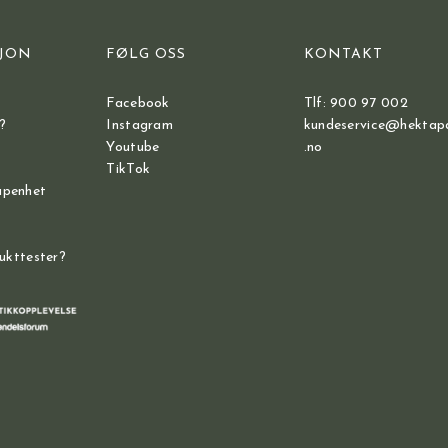
JON
FØLG OSS
KONTAKT
Facebook
Tlf: 900 97 002
?
Instagram
kundeservice@hektap
Youtube
.no
TikTok
åpenhet
dukttester?