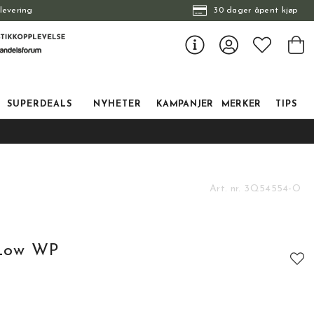
levering
30 dager åpent kjøp
SUPERDEALS
NYHETER
KAMPANJER
MERKER
TIPS
Art. nr.
3Q54554-O
 Low WP