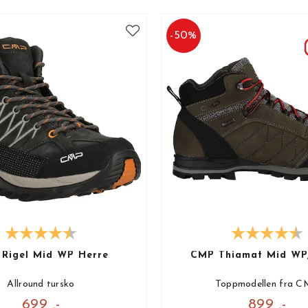
-
50
%
Rigel Mid WP Herre
CMP Thiamat Mid WP,
Allround tursko
Toppmodellen fra 
699 ,-
899 ,-