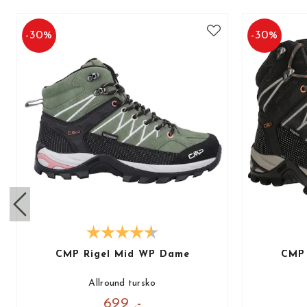
-
30
%
-
30
%
CMP Rigel Mid WP Dame
CMP 
Allround tursko
699 ,-