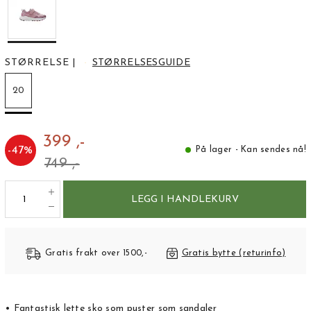
STØRRELSE
|
STØRRELSESGUIDE
20
399 ,-
-
47
%
På lager - Kan sendes nå!
749 ,-
LEGG I HANDLEKURV
Gratis frakt over 1500,-
Gratis bytte (returinfo)
• Fantastisk lette sko som puster som sandaler