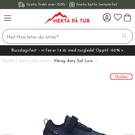
Gratis frakt over 1500,-
Gratis bytte (returinfo)
Bursdagsfest - vi feirer 14 år med turglede! Opptil -60% >
Outlet
Barn
Sko barn
Viking Aery Sol Low