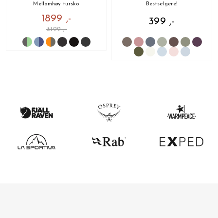
Mellomhøy tursko
Bestselgere!
1899 ,-
399 ,-
3199 ,-