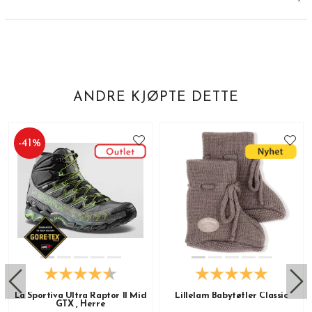
ANDRE KJØPTE DETTE
-
41
%
La Sportiva Ultra Raptor II Mid
Lillelam Babytøfler Classic
GTX , Herre