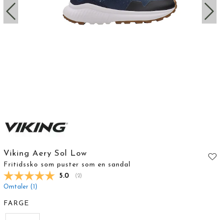
Viking Aery Sol Low
Fritidssko som puster som en sandal
Gjennomsnittskarakter:
5.0
(
stemmer:
2
)
Omtaler (
1
)
FARGE