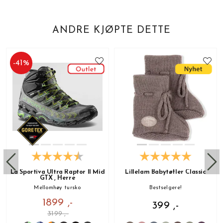
ANDRE KJØPTE DETTE
-
41
%
La Sportiva Ultra Raptor II Mid
Lillelam Babytøfler Classic
GTX , Herre
Mellomhøy tursko
Bestselgere!
1899 ,-
399 ,-
3199 ,-