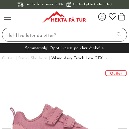
Gratis frakt over 1500,-
Gratis bytte (returinfo)
Sommersalg! Opptil -50% på klær & sko! >
Outlet
Barn
Sko barn
Viking Aery Track Low GTX