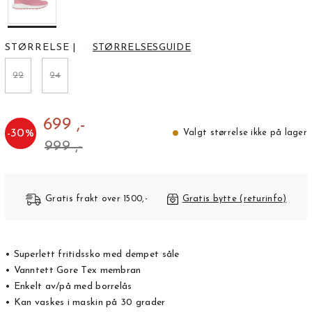
STØRRELSE
|
STØRRELSESGUIDE
22
24
699 ,-
-
30
%
Valgt størrelse ikke på lager
999 ,-
Gratis frakt over 1500,-
Gratis bytte (returinfo)
• Superlett fritidssko med dempet såle
• Vanntett Gore Tex membran
• Enkelt av/på med borrelås
• Kan vaskes i maskin på 30 grader