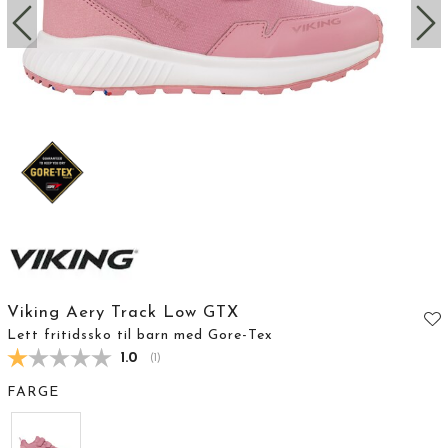
Viking Aery Track Low GTX
Lett fritidssko til barn med Gore-Tex
Gjennomsnittskarakter:
1.0
(
stemmer:
1
)
FARGE