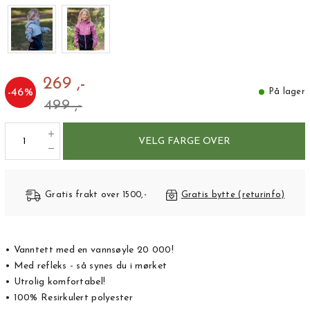
269 ,-
-
46
%
På lager
499 ,-
VELG FARGE OVER
Gratis frakt over 1500,-
Gratis bytte (returinfo)
• Vanntett med en vannsøyle 20 000!
• Med refleks - så synes du i mørket
• Utrolig komfortabel!
• 100% Resirkulert polyester