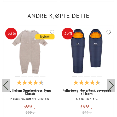
ANDRE KJØPTE DETTE
-
33
%
-
33
%
Lillelam Sparkedress Tynn
Falkeberg NovaNest, sovepose
Classic
til barn
Helårs favoritt fra Lillelam!
Sleep limit -3°C
599 ,-
399 ,-
899 ,-
599 ,-