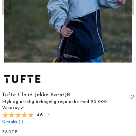
Tufte Cloud Jakke Barn/JR
Myk og utrolig behagelig regnjakke med 20 000
Vannsøyle!
Gjennomsnittskarakter:
4.6
(
stemmer:
5
)
Omtaler (
1
)
FARGE