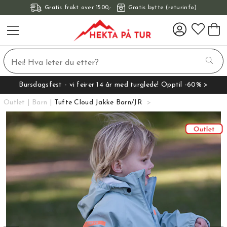
Gratis frakt over 1500,-
Gratis bytte (returinfo)
Bursdagsfest - vi feirer 14 år med turglede! Opptil -60% >
Outlet
Barn
Tufte Cloud Jakke Barn/JR