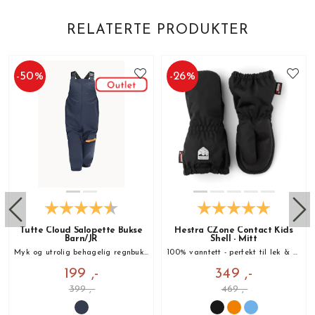
RELATERTE PRODUKTER
-
50
%
-
26
%
Tufte Cloud Salopette Bukse
Hestra CZone Contact Kids
Barn/JR
Shell - Mitt
Myk og utrolig behagelig regnbukse med 20 000 Vannsøyle!
100% vanntett - perfekt til lek & moro i barnehagen!
199 ,-
349 ,-
399 ,-
469 ,-