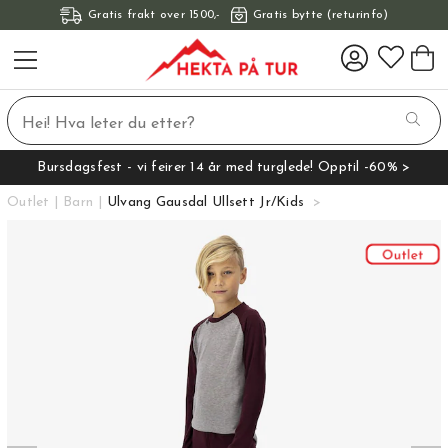
Gratis frakt over 1500,-
Gratis bytte (returinfo)
Bursdagsfest - vi feirer 14 år med turglede! Opptil -60% >
Outlet
Barn
Ulvang Gausdal Ullsett Jr/Kids