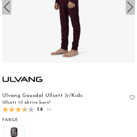
Ulvang Gausdal Ullsett Jr/Kids
Ullsett til aktive barn!
Gjennomsnittskarakter:
3.8
(
stemmer:
4
)
FARGE