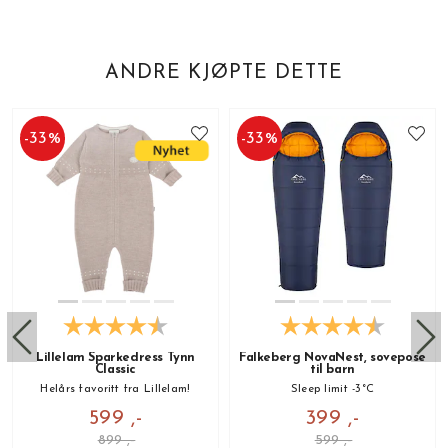
ANDRE KJØPTE DETTE
-
33
%
-
33
%
Lillelam Sparkedress Tynn
Falkeberg NovaNest, sovepose
Classic
til barn
Helårs favoritt fra Lillelam!
Sleep limit -3°C
599 ,-
399 ,-
899 ,-
599 ,-