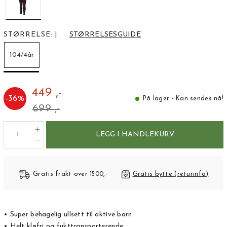
STØRRELSE:
|
STØRRELSESGUIDE
104/4år
449 ,-
-
36
%
På lager - Kan sendes nå!
699 ,-
LEGG I HANDLEKURV
Gratis frakt over 1500,-
Gratis bytte (returinfo)
• Super behagelig ullsett til aktive barn
• Helt kløfri og fukttransporterende