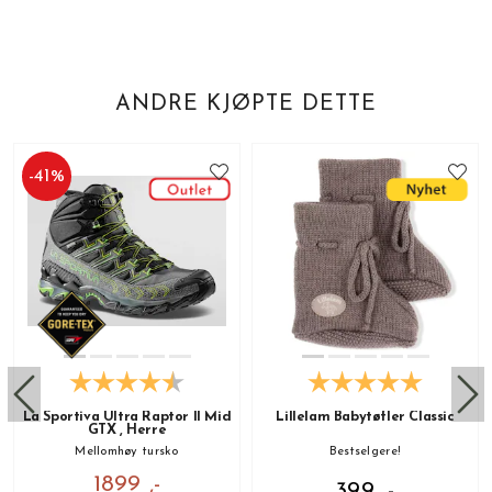
ANDRE KJØPTE DETTE
-
41
%
La Sportiva Ultra Raptor II Mid
Lillelam Babytøfler Classic
GTX , Herre
Mellomhøy tursko
Bestselgere!
1899 ,-
399 ,-