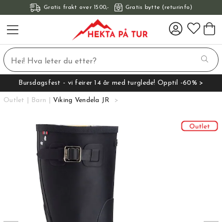
Gratis frakt over 1500,-
Gratis bytte (returinfo)
Bursdagsfest - vi feirer 14 år med turglede! Opptil -60% >
Outlet
Barn
Viking Vendela JR