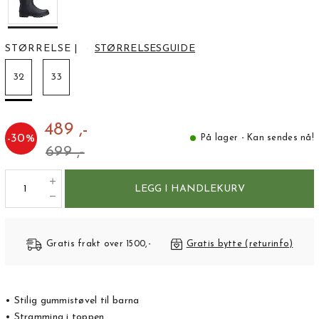
STØRRELSE
|
STØRRELSESGUIDE
32
33
489 ,-
-
30
%
På lager - Kan sendes nå!
699 ,-
LEGG I HANDLEKURV
Gratis frakt over 1500,-
Gratis bytte (returinfo)
• Stilig gummistøvel til barna
• Stramming i toppen