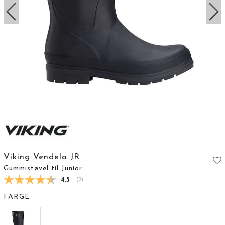
Viking Vendela JR
Gummistøvel til Junior
Gjennomsnittskarakter:
4.5
(
stemmer:
2
)
FARGE