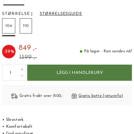
STØRRELSE
|
STØRRELSESGUIDE
104
110
849 ,-
-
39
%
På lager - Kan sendes nå!
1399 ,-
LEGG I HANDLEKURV
Gratis frakt over 1500,-
Gratis bytte (returinfo)
• Sliresterk
• Komfortabelt
• God passform