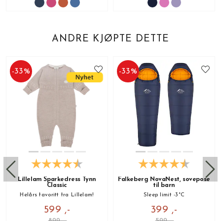
ANDRE KJØPTE DETTE
-
33
%
-
33
%
Lillelam Sparkedress Tynn
Falkeberg NovaNest, sovepose
Classic
til barn
Helårs favoritt fra Lillelam!
Sleep limit -3°C
599 ,-
399 ,-
899 ,-
599 ,-