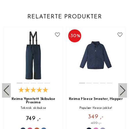
RELATERTE PRODUKTER
-
30
%
Reima Vanntett Skibukse
Reima Fleece Sweater, Hopper
Proxima
Teknisk skibukse
Populær fleece-jakke!
349 ,-
749 ,-
499 ,-