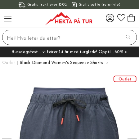
Gratis frakt over 1500,-
Gratis bytte (returinfo)
Bursdagsfest - vi feirer 14 år med turglede! Opptil -60% >
Outlet
Black Diamond Women's Sequence Shorts