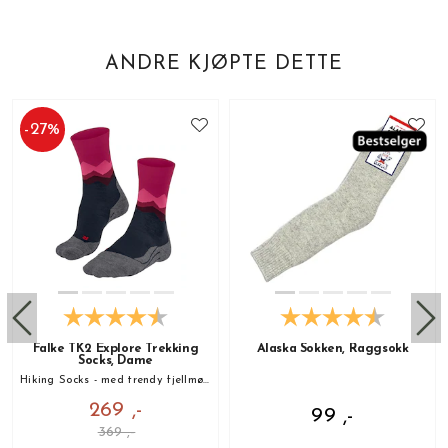
ANDRE KJØPTE DETTE
-
27
%
Falke TK2 Explore Trekking
Alaska Sokken, Raggsokk
Socks, Dame
Hiking Socks - med trendy fjellmønster!
269 ,-
99 ,-
369 ,-