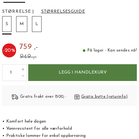
STØRRELSE
|
STØRRELSESGUIDE
S
M
L
759 ,-
-
20
%
På lager - Kan sendes nå!
949 ,-
LEGG I HANDLEKURV
Gratis frakt over 1500,-
Gratis bytte (returinfo)
• Komfort hele dagen
• Vannresistent for alle værforhold
• Praktiske lommer for enkel oppbevaring