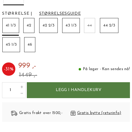
STØRRELSE
|
STØRRELSESGUIDE
41 1/3
42
42 2/3
43 1/3
44
44 2/3
45 1/3
46
999 ,-
-
31
%
På lager - Kan sendes nå!
1449 ,-
LEGG I HANDLEKURV
Gratis frakt over 1500,-
Gratis bytte (returinfo)