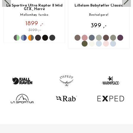
La Sportiva Ultra Raptor II Mid
Lillelam Babytøfler Classic
GTX , Herre
Mellomhøy tursko
Bestselgere!
1899 ,-
399 ,-
3199 ,-