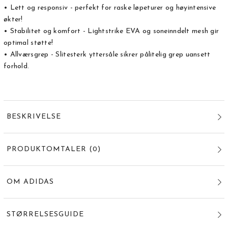
• Lett og responsiv - perfekt for raske løpeturer og høyintensive
økter!
• Stabilitet og komfort - Lightstrike EVA og soneinndelt mesh gir
optimal støtte!
• Allværsgrep - Slitesterk yttersåle sikrer pålitelig grep uansett
forhold.
BESKRIVELSE
PRODUKTOMTALER
(
0
)
OM ADIDAS
STØRRELSESGUIDE