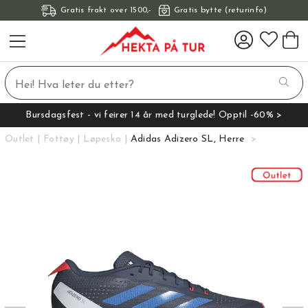
Gratis frakt over 1500,-
Gratis bytte (returinfo)
Bursdagsfest - vi feirer 14 år med turglede! Opptil -60% >
Outlet
Fottøy
Løpesko
Adidas Adizero SL, Herre