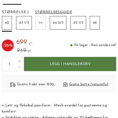
STØRRELSE
|
STØRRELSESGUIDE
42
43 1/3
44
44 2/3
45 1/3
46
699 ,-
-
26
%
På lager - Kan sendes nå!
949 ,-
LEGG I HANDLEKURV
Gratis frakt over 1500,-
Gratis bytte (returinfo)
• Lett og fleksibel passform - Mesh-overdel for pusteevne og
komfort
• Stabilitet og støtte - Adiwear-yttersåle og 3D-hælkappe for