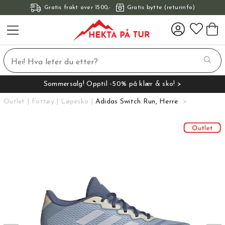
Gratis frakt over 1500,-
Gratis bytte (returinfo)
Sommersalg! Opptil -50% på klær & sko! >
Outlet
Fottøy
Løpesko
Adidas Switch Run, Herre