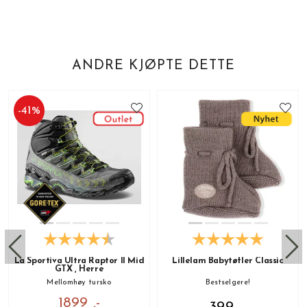
ANDRE KJØPTE DETTE
-
41
%
La Sportiva Ultra Raptor II Mid
Lillelam Babytøfler Classic
GTX , Herre
Mellomhøy tursko
Bestselgere!
1899 ,-