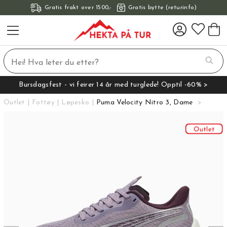
Gratis frakt over 1500,-
Gratis bytte (returinfo)
Bursdagsfest - vi feirer 14 år med turglede! Opptil -60% >
Outlet
Fottøy
Løpesko
Puma Velocity Nitro 3, Dame