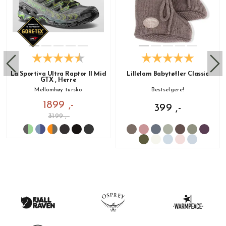
La Sportiva Ultra Raptor II Mid
Lillelam Babytøfler Classic
GTX , Herre
Mellomhøy tursko
Bestselgere!
1899 ,-
399 ,-
3199 ,-