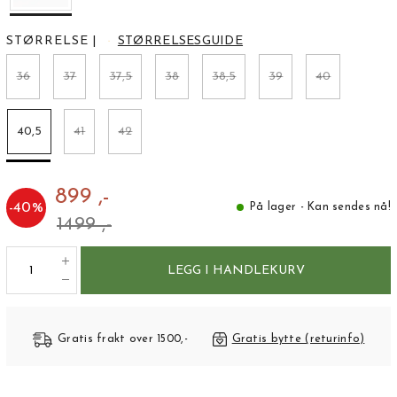
STØRRELSE
|
STØRRELSESGUIDE
36
37
37,5
38
38,5
39
40
40,5
41
42
899 ,-
-
40
%
På lager - Kan sendes nå!
1499 ,-
LEGG I HANDLEKURV
Gratis frakt over 1500,-
Gratis bytte (returinfo)