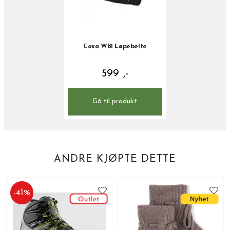
Coxa WB1 Løpebelte
599 ,-
Gå til produkt
ANDRE KJØPTE DETTE
-
41
%