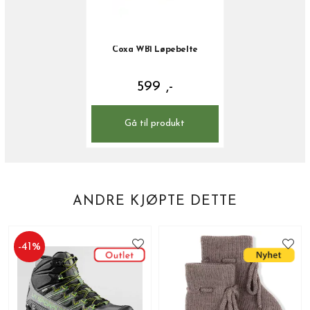
Coxa WB1 Løpebelte
599 ,-
Gå til produkt
ANDRE KJØPTE DETTE
-
41
%