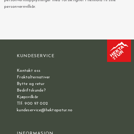
personvernsopplysninger med forsiktighet i henhold til sine
personvernvilkår.
KUNDESERVICE
Kontakt oss
Fraktalternativer
Bytte og retur
Bedriftskunde?
Kjøpsvilkår
Tlf: 900 97 002
kundeservice@hektapatur.no
INFORMASJON