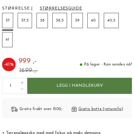
STØRRELSE
|
STØRRELSESGUIDE
37
37,5
38
38,5
39
40
40,5
41
999 ,-
-
41
%
På lager - Kan sendes nå!
1699 ,-
LEGG I HANDLEKURV
Gratis frakt over 1500,-
Gratis bytte (returinfo)
• Terrengløpesko med med fokus på maks demping