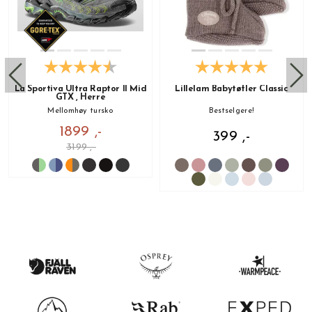
La Sportiva Ultra Raptor II Mid
Lillelam Babytøfler Classic
GTX , Herre
Mellomhøy tursko
Bestselgere!
1899 ,-
399 ,-
3199 ,-