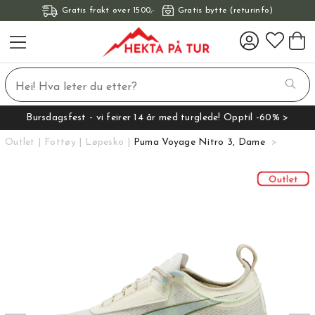
Gratis frakt over 1500,-
Gratis bytte (returinfo)
Bursdagsfest - vi feirer 14 år med turglede! Opptil -60% >
Outlet
Fottøy
Løpesko
Puma Voyage Nitro 3, Dame