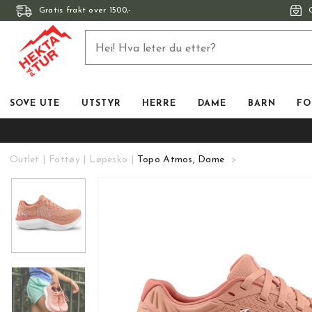
Gratis frakt over 1500,-
SOVE UTE
UTSTYR
HERRE
DAME
BARN
FO
Outlet
Fottøy
Løpesko
Topo Atmos, Dame