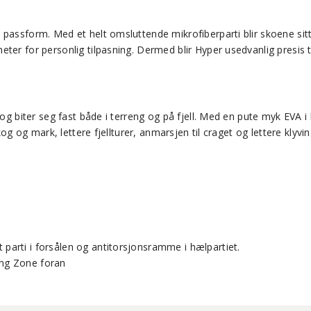
 passform. Med et helt omsluttende mikrofiberparti blir skoene sit
er for personlig tilpasning. Dermed blir Hyper usedvanlig presis ti
n, og biter seg fast både i terreng og på fjell. Med en pute myk E
kog og mark, lettere fjellturer, anmarsjen til craget og lettere klyv
parti i forsålen og antitorsjonsramme i hælpartiet.
ing Zone foran