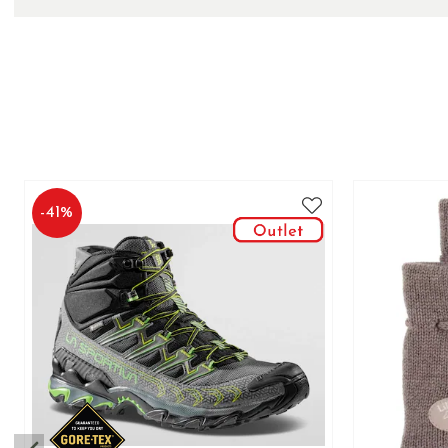
-
41
%