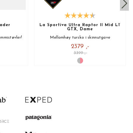
ader
La Sportiva Ultra Raptor II Mid LT
GTX, Dame
mmistøvler!
Mellomhøy tursko i skinnutgave
2379 ,-
3399 ,-