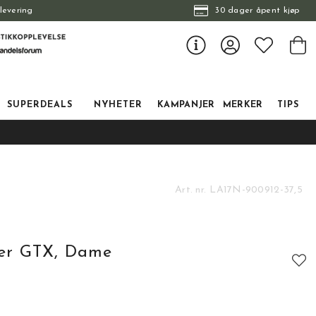
levering
30 dager åpent kjøp
SUPERDEALS
NYHETER
KAMPANJER
MERKER
TIPS
Art. nr.
LA17N-900912-37,5
per GTX, Dame
tskarakter: