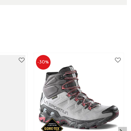
-
30
%