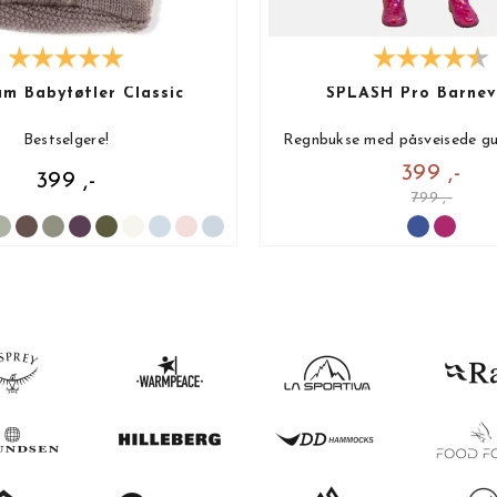
lam Babytøfler Classic
SPLASH Pro Barnev
Bestselgere!
Regnbukse med påsveisede gu
399 ,-
399 ,-
799 ,-