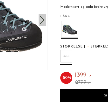
Modernisert og enda bedre ut
FARGE
STØRRELSE
|
STØRREL
37,5
1399 ,-
-
50
%
2799 ,-
Gi