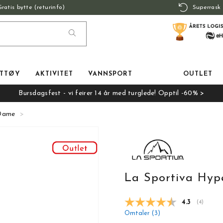
Gratis bytte (returinfo)
Superrask 
TTØY
AKTIVITET
VANNSPORT
OUTLET
Bursdagsfest - vi feirer 14 år med turglede! Opptil -60% >
 Dame
La Sportiva Hy
Gjennomsnit
4.3
(
stemmer:
4
)
Omtaler (
3
)