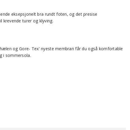
tende eksepsjonelt bra rundt foten, og det presise
l krevende turer og klyving.
VA i hælen og Gore- Tex' nyeste membran får du også komfortable
ing i sommersola.