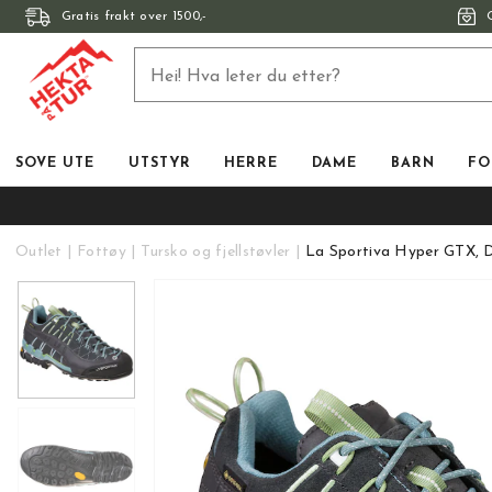
Gratis frakt over 1500,-
SOVE UTE
UTSTYR
HERRE
DAME
BARN
FO
Outlet
Fottøy
Tursko og fjellstøvler
La Sportiva Hyper GTX,