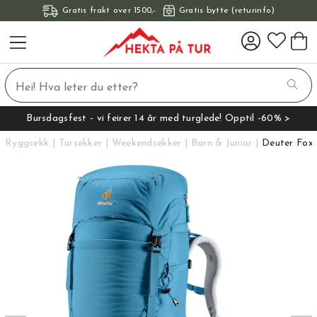
Gratis frakt over 1500,-
Gratis bytte (returinfo)
Bursdagsfest - vi feirer 14 år med turglede! Opptil -60% >
Ryggsekk
Tursekker
Weekendsekker
Barn & Junior
Deuter Fox