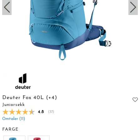
Deuter Fox 40L (+4)
Juniorsekk
Gjennomsnittskarakter:
4.8
(
stemmer:
37
)
Omtaler (
11
)
FARGE