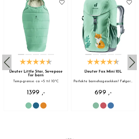
Deuter Little Star, Sovepose
Deuter Fox Mini 10L
for barn
Temp-grense: ca +5 til 10°C
Perfekte barnehagesekken! Følger med sitteunderlag!
1399 ,-
699 ,-