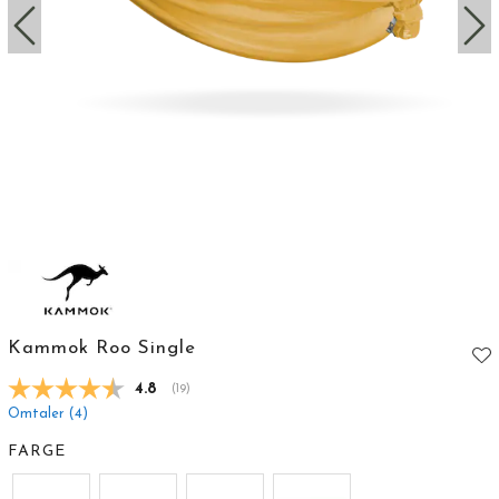
Kammok Roo Single
Gjennomsnittskarakter:
4.8
(
stemmer:
19
)
Omtaler (
4
)
FARGE