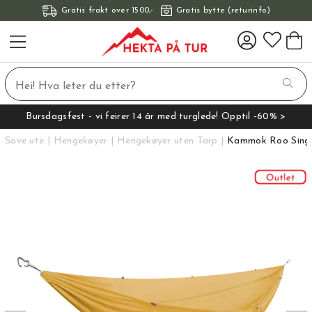
Gratis frakt over 1500,-
Gratis bytte (returinfo)
Bursdagsfest - vi feirer 14 år med turglede! Opptil -60% >
Sove ute
Hengekøyer
Hengekøyer uten Tarp
Kammok Roo Sing