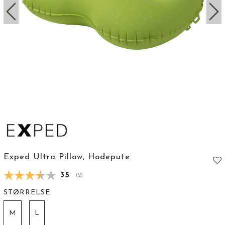
Exped Ultra Pillow, Hodepute
Gjennomsnittskarakter:
3.5
(
stemmer:
2
)
STØRRELSE
M
L