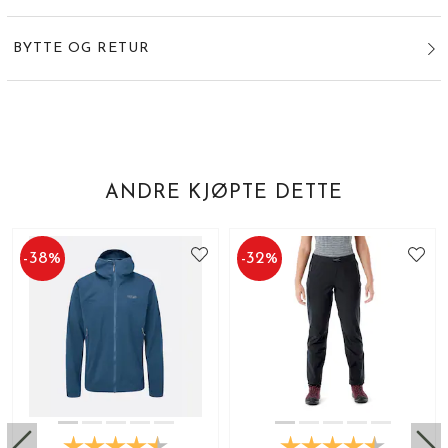
BYTTE OG RETUR
ANDRE KJØPTE DETTE
-
38
%
-
32
%