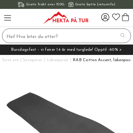
Gratis frakt over 1500,-
Gratis bytte (returinfo)
Bursdagsfest - vi feirer 14 år med turglede! Opptil -60% >
Sove ute
Soveposer
Lakenposer
RAB Cotton Ascent, lakenpose