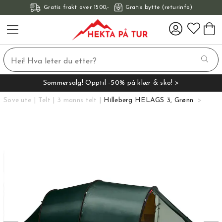
Gratis frakt over 1500,-
Gratis bytte (returinfo)
Sommersalg! Opptil -50% på klær & sko! >
Sove ute
Telt
3 manns telt
Hilleberg HELAGS 3, Grønn