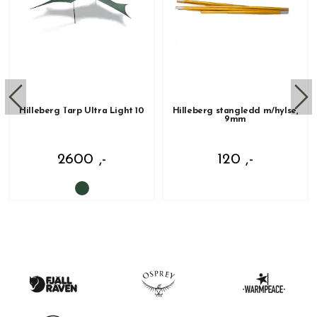
Hilleberg Tarp Ultra Light 10
Hilleberg stangledd m/hylse,
9mm
2600 ,-
120 ,-