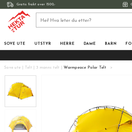
Gratis frakt over 1500,-
SOVE UTE
UTSTYR
HERRE
DAME
BARN
FO
Sove ute
Telt
3 manns telt
Warmpeace Polar Telt