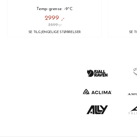
Temp-grense: -9°C
2999 ,-
3599 ,-
SE TILGJENGELIGE STØRRELSER
SE T