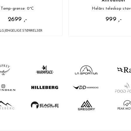
Allrounder
Temp-grense: 0°C
Helårs teleskop stav
2699 ,-
999 ,-
ILGJENGELIGE STØRRELSER