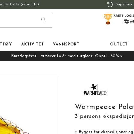
Gratis bytte (returinfo)
Superrask 
TTØY
AKTIVITET
VANNSPORT
OUTLET
Bursdagsfest - vi feirer 14 år med turglede! Opptil -60% >
Warmpeace Polar
3 persons ekspedisjon
• Bygget for ekspedisjoner og