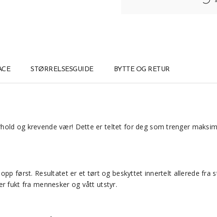
ACE
STØRRELSESGUIDE
BYTTE OG RETUR
rhold og krevende vær! Dette er teltet for deg som trenger maksimal 
pp først. Resultatet er et tørt og beskyttet innertelt allerede fra
r fukt fra mennesker og vått utstyr.