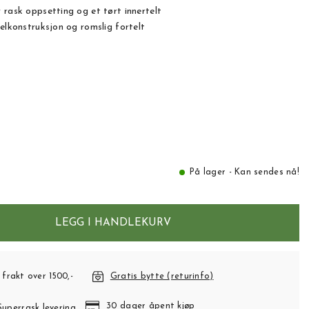
 rask oppsetting og et tørt innertelt
elkonstruksjon og romslig fortelt
På lager - Kan sendes nå!
LEGG I HANDLEKURV
 frakt over 1500,-
Gratis bytte (returinfo)
30 dager åpent kjøp
Superrask levering