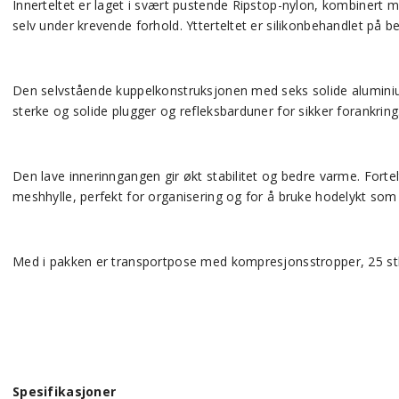
Innerteltet er laget i svært pustende Ripstop-nylon, kombinert m
selv under krevende forhold. Ytterteltet er silikonbehandlet på be
Den selvstående kuppelkonstruksjonen med seks solide aluminiumste
sterke og solide plugger og refleksbarduner for sikker forankring
Den lave innerinngangen gir økt stabilitet og bedre varme. Fortelt
meshhylle, perfekt for organisering og for å bruke hodelykt som 
Med i pakken er transportpose med kompresjonsstropper, 25 stk 
Spesifikasjoner