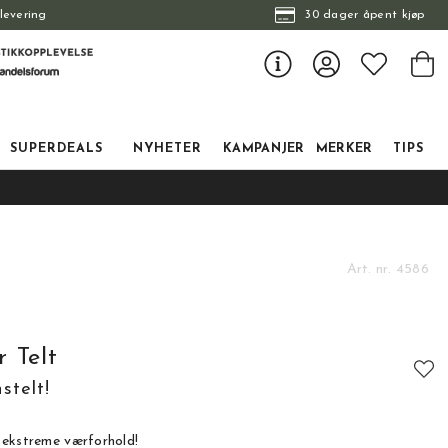
levering
30 dager åpent kjøp
SUPERDEALS
NYHETER
KAMPANJER
MERKER
TIPS
Art. nr.
4586
 Telt
stelt!
 ekstreme værforhold!