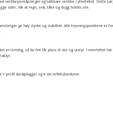
ed ventilasjonsåpninger og lukkbare ventiler i ytterteltet. Dette 
gge sider, slik at regn, snø, tåke og dugg holdes ute.
nger gir høy styrke og stabilitet. Alle krysningspunktene er forste
.
et er romslig, så du fint får plass til sko og utstyr. I innerteltet 
taklys.
Y-profil duralplugger og 6 stk refleksbarduner.