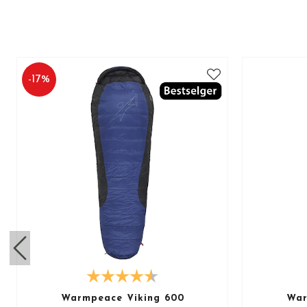
-
17
%
Warmpeace Viking 600
War