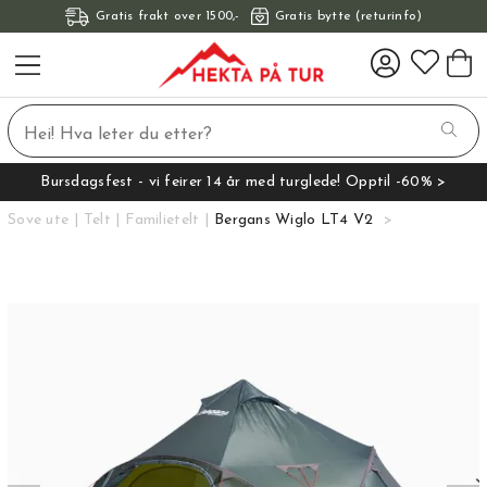
Gratis frakt over 1500,-
Gratis bytte (returinfo)
Bursdagsfest - vi feirer 14 år med turglede! Opptil -60% >
Sove ute
Telt
Familietelt
Bergans Wiglo LT4 V2