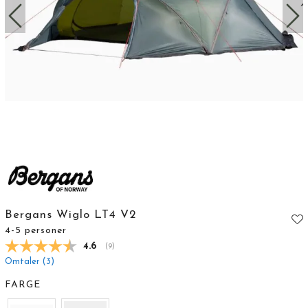
Bergans Wiglo LT4 V2
4-5 personer
Gjennomsnittskarakter:
4.6
(
stemmer:
9
)
Omtaler (
3
)
FARGE