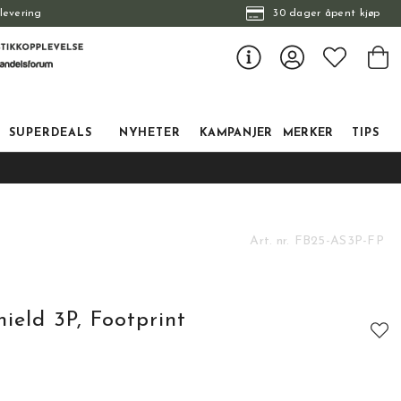
levering
30 dager åpent kjøp
SUPERDEALS
NYHETER
KAMPANJER
MERKER
TIPS
Art. nr.
FB25-AS3P-FP
ield 3P, Footprint