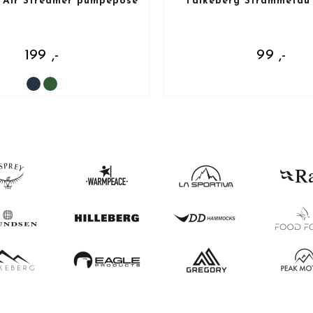
 Air Streamer pumpepose
Falkeberg Strammetau
199 ,-
99 ,-