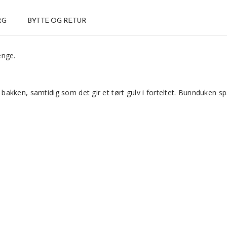
RG
BYTTE OG RETUR
lenge.
akken, samtidig som det gir et tørt gulv i forteltet. Bunnduken sp