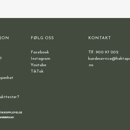
JON
FØLG OSS
KONTAKT
Facebook
Tlf: 900 97 002
?
Instagram
kundeservice@hektap
Youtube
.no
TikTok
åpenhet
dukttester?