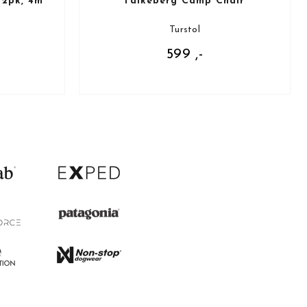
 2pk, 4m
Falkeberg Camp Chair
Turstol
599 ,-