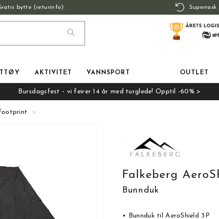
Gratis bytte (returinfo)
Superrask 
TTØY
AKTIVITET
VANNSPORT
OUTLET
Bursdagsfest - vi feirer 14 år med turglede! Opptil -60% >
Footprint
Falkeberg AeroSh
Bunnduk
• Bunnduk til AeroShield 3P