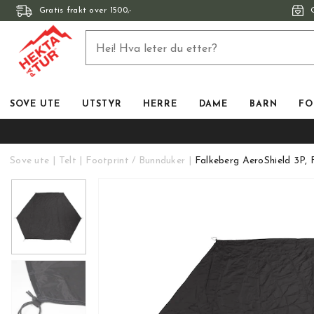
Gratis frakt over 1500,-
SOVE UTE
UTSTYR
HERRE
DAME
BARN
FO
Sove ute
Telt
Footprint / Bunnduker
Falkeberg AeroShield 3P, 