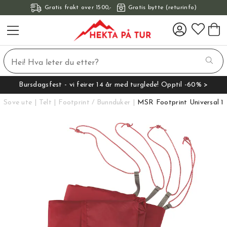
Gratis frakt over 1500,-
Gratis bytte (returinfo)
Bursdagsfest - vi feirer 14 år med turglede! Opptil -60% >
Sove ute
Telt
Footprint / Bunnduker
MSR Footprint Universal 1