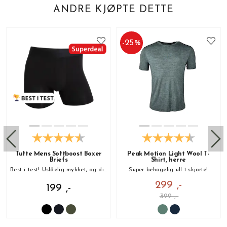
ANDRE KJØPTE DETTE
-
25
%
Tufte Mens Softboost Boxer
Peak Motion Light Wool T-
Briefs
Shirt, herre
Best i test! Uslåelig mykhet, og din nye favoritt!
Super behagelig ull t-skjorte!
299 ,-
199 ,-
399 ,-