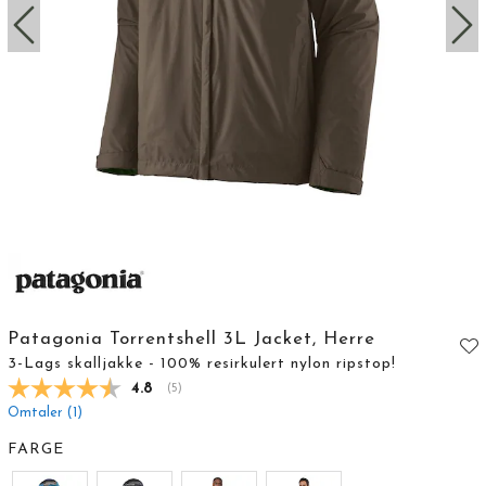
Patagonia Torrentshell 3L Jacket, Herre
3-Lags skalljakke - 100% resirkulert nylon ripstop!
Gjennomsnittskarakter:
4.8
(
stemmer:
5
)
Omtaler (
1
)
FARGE