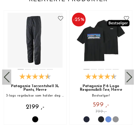
-
25
%
Patagonia Torrentshell 3L
Patagonia P-6 Logo
Pants, Herre
Responsibili-Tee, Herre
3-lags regnbukse som holder deg tørr i all slags vær!
Bestselger!
599 ,-
2199 ,-
799 ,-