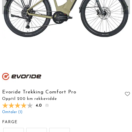
Evoride Trekking Comfort Pro
Opptil 200 km rekkevidde
Gjennomsnittskarakter:
4.0
(
stemmer:
1
)
Omtaler (
1
)
FARGE