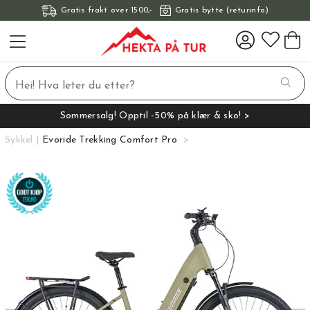
Gratis frakt over 1500,-
Gratis bytte (returinfo)
Sommersalg! Opptil -50% på klær & sko! >
Sykkel
Evoride Trekking Comfort Pro